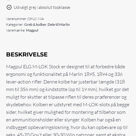
Udvalgt grej i absolut topklasse
Varenummer (SKU):
N/A
Kategorier:
Greb & kolber
,
Dele til Marlin
Varemærke:
Magpul
BESKRIVELSE
Magpul ELG M-LOK Stock er designet til at forbedre både
ergonomi og funktionalitet på Marlin 1895, 1894 og 336
lever-action rifler. Denne kolbe har justerbar længde (318
mm til 356 mm) og kindstøtte (op til 19 mm), hvilket gør det
muligt for skytter at tilpasse riflen til deres præferencer og
skydebehov. Kolben er udstyret med M-LOK-slots på begge
sider, hvilket giver mulighed for montering af tilbehør som
en ammunitionsholder eller slynger. Kolben har også en
indbygget opbevaringsløsning, hvor du kan opbevare op til
seks .45-70 Gov’t eller 30-30 Win patroner, samt et ekstra