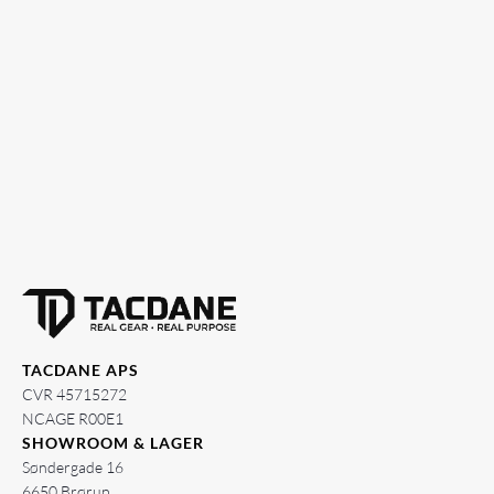
TACDANE APS
CVR 45715272
NCAGE R00E1
SHOWROOM & LAGER
Søndergade 16
6650 Brørup