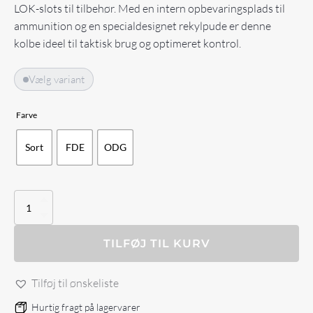
LOK-slots til tilbehør. Med en intern opbevaringsplads til
ammunition og en specialdesignet rekylpude er denne
kolbe ideel til taktisk brug og optimeret kontrol.
Vælg variant
Farve
Sort
FDE
ODG
Magpul
ELG
M-
LOK
TILFØJ TIL KURV
Stock
–
Tilføj til ønskeliste
Marlin
1895/1894/336
Hurtig fragt på lagervarer
antal