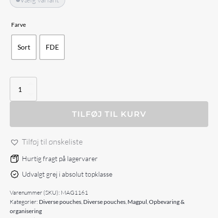
Farve
Sort
FDE
Magpul
DAKA
Takeout
antal
TILFØJ TIL KURV
Tilføj til ønskeliste
Hurtig fragt på lagervarer
Udvalgt grej i absolut topklasse
Varenummer (SKU):
MAG1161
Kategorier:
Diverse pouches
,
Diverse pouches
,
Magpul
,
Opbevaring &
organisering