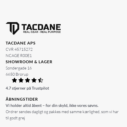
TACDANE APS
CVR 45715272
NCAGE R00E1
SHOWROOM & LAGER
Søndergade 16
6650 Brørup
4.7 stjerner på Trustpilot
ÅBNINGSTIDER
Vi holder altid åbent – for din skyld, ikke vores søvns.
Ordrer sendes dagligt og pakkes med samme kærlighed, som vi har
til godt grej