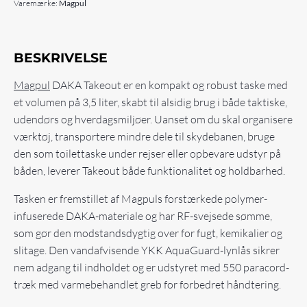
Varemærke:
Magpul
BESKRIVELSE
Magpul
DAKA Takeout er en kompakt og robust taske med
et volumen på 3,5 liter, skabt til alsidig brug i både taktiske,
udendørs og hverdagsmiljøer. Uanset om du skal organisere
værktøj, transportere mindre dele til skydebanen, bruge
den som toilettaske under rejser eller opbevare udstyr på
båden, leverer Takeout både funktionalitet og holdbarhed.
Tasken er fremstillet af Magpuls forstærkede polymer-
infuserede DAKA-materiale og har RF-svejsede sømme,
som gør den modstandsdygtig over for fugt, kemikalier og
slitage. Den vandafvisende YKK AquaGuard-lynlås sikrer
nem adgang til indholdet og er udstyret med 550 paracord-
træk med varmebehandlet greb for forbedret håndtering.