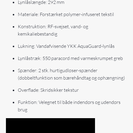
Lynlåslængde: 292 mm
Materiale: Forstærket polymer-infuseret tekstil
Konstruktion: RF-svejset, vand- og
kemikaliebestandig
Lukning: Vandafvisende YKK AquaGuard-lynlås
Lynlåstræk: 550 paracord med varmeskrumpet greb
Spænder: 2 stk. hurtigudløser-spænder
(dobbeltfunktion som bærehåndtag og ophængning)
Overflade: Skridsikker tekstur
Funktion: Velegnet til både indendørs og udendørs
brug