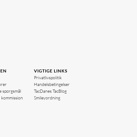
DEN
VIGTIGE LINKS
Privatlivspolitik
ører
Handelsbetingelser
de spørgsmål
TacDanes TacBlog
å kommission
Smileyordning