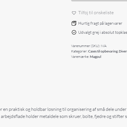
Small
antal
Tilføj til ønskeliste
Hurtig fragt på lagervarer
Udvalgt grej i absolut topkla
Varenummer (SKU):
N/A
Kategorier:
Cases til opbevaring
,
Diver
Varemærke:
Magpul
 en praktisk og holdbar løsning til organisering af små dele under
bejdsflade holder metaldele som skruer, bolte, fjedre og stifter s