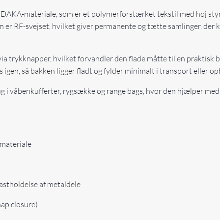
 DAKA-materiale, som er et polymerforstærket tekstil med høj sty
n er RF-svejset, hvilket giver permanente og tætte samlinger, der
ia trykknapper, hvilket forvandler den flade måtte til en praktisk
igen, så bakken ligger fladt og fylder minimalt i transport eller o
rug i våbenkufferter, rygsække og range bags, hvor den hjælper m
materiale
fastholdelse af metaldele
ap closure)