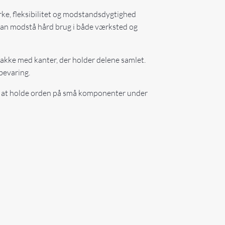
rke, fleksibilitet og modstandsdygtighed
 kan modstå hård brug i både værksted og
 bakke med kanter, der holder delene samlet.
pbevaring.
ed at holde orden på små komponenter under