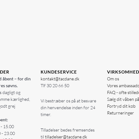
IDER
KUNDESERVICE
VIRKSOMHE
d åbent – for din
kontakt@tacdane.dk
Om os
res søvns.
Tlf
30 20 66 50
Vores ambassad
 dagligt og
FAQ - ofte stille
amme kærlighed,
Sælg dit våben p
Vi bestræber os på at besvare
godt grej
Fortryd dit køb
din henvendelse inden for 24
Returneringer
timer.
ent:
 - 15.00
Tilladelser bedes fremsendes
0 - 23.00
til
tilladelser@tacdane.dk