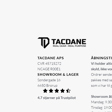
TACDANE APS
ÅBNINGST
CVR 45715272
Vi holder alti
NCAGE R00E1
skyld, ikke vo
SHOWROOM & LAGER
Ordrer sendes
Søndergade 16
pakkes med s
6650 Brørup
som vi har til 
Showroom åb
4.7 stjerner på Trustpilot
Mandag: 9.30
Tirsdag: 19.0