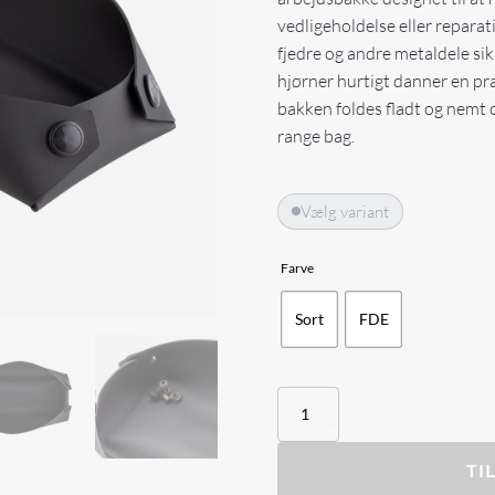
vedligeholdelse eller repara
fjedre og andre metaldele s
hjørner hurtigt danner en pra
bakken foldes fladt og nemt 
range bag.
Vælg variant
Farve
Sort
FDE
Magpul
DAKA
Magnetic
Field
TI
Tray,