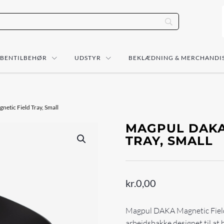
ÅBENTILBEHØR
UDSTYR
BEKLÆDNING & MERCHANDI
etic Field Tray, Small
MAGPUL DAKA
TRAY, SMALL
kr.
0,00
Magpul DAKA Magnetic Field 
arbejdsbakke designet til at