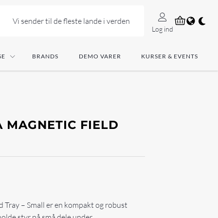
Vi sender til de fleste lande i verden
Log ind
SE
BRANDS
DEMO VARER
KURSER & EVENTS
 MAGNETIC FIELD
Tray – Small er en kompakt og robust
 holde styr på små dele under