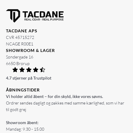
TACDANE APS
CVR 45715272
NCAGE R00E1
SHOWROOM & LAGER
Søndergade 16
6650 Brørup
4.7 stjerner på Trustpilot
ÅBNINGSTIDER
Vi holder altid åbent – for din skyld, ikke vores søvns.
Ordrer sendes dagligt og pakkes med samme kærlighed, som vi har
til godt grej
Showroom åbent:
Mandag: 9.30 - 15.00