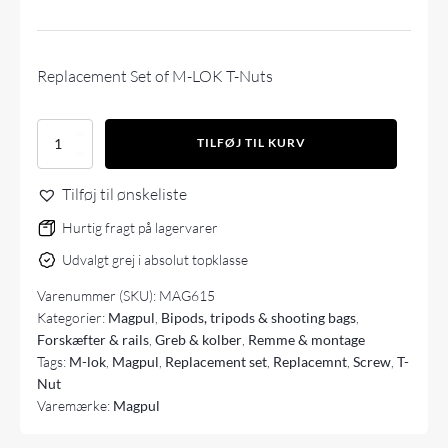
Replacement Set of M-LOK T-Nuts
Magpul
TILFØJ TIL KURV
M-
LOK
Tilføj til ønskeliste
T-
Nut
Hurtig fragt på lagervarer
Replacement
Set
Udvalgt grej i absolut topklasse
antal
Varenummer (SKU):
MAG615
Kategorier:
Magpul
,
Bipods, tripods & shooting bags
,
Forskæfter & rails
,
Greb & kolber
,
Remme & montage
Tags:
M-lok
,
Magpul
,
Replacement set
,
Replacemnt
,
Screw
,
T-
Nut
Varemærke:
Magpul