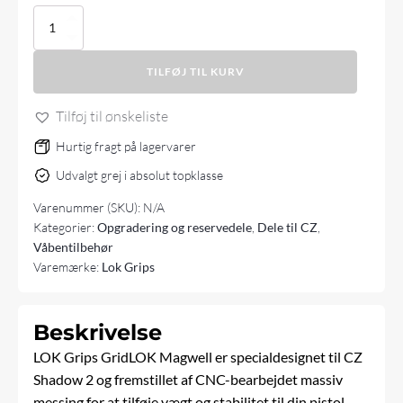
Lok
Grips
CZ
TILFØJ TIL KURV
Shadow
2
Magwell
Tilføj til ønskeliste
GridLOK
Brass
Hurtig fragt på lagervarer
antal
Udvalgt grej i absolut topklasse
Varenummer (SKU):
N/A
Kategorier:
Opgradering og reservedele
,
Dele til CZ
,
Våbentilbehør
Varemærke:
Lok Grips
Beskrivelse
LOK Grips GridLOK Magwell er specialdesignet til CZ
Shadow 2 og fremstillet af CNC-bearbejdet massiv
messing for at tilføje vægt og stabilitet til din
pistol
.