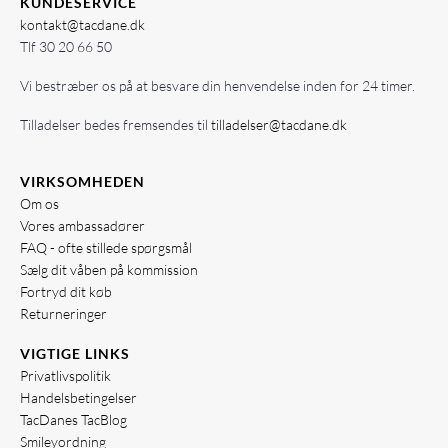
KUNDESERVICE
kontakt@tacdane.dk
Tlf
30 20 66 50
Vi bestræber os på at besvare din henvendelse inden for 24 timer.
Tilladelser bedes fremsendes til
tilladelser@tacdane.dk
VIRKSOMHEDEN
Om os
Vores ambassadører
FAQ - ofte stillede spørgsmål
Sælg dit våben på kommission
Fortryd dit køb
Returneringer
VIGTIGE LINKS
Privatlivspolitik
Handelsbetingelser
TacDanes TacBlog
Smileyordning