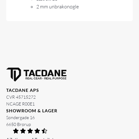
2 mm unbrakonøgle
TACDANE APS
CVR 45715272
NCAGE R00E1
SHOWROOM & LAGER
Søndergade 16
6650 Brørup