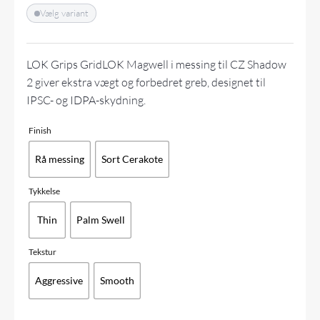
Vælg variant
LOK Grips GridLOK Magwell i messing til CZ Shadow
2 giver ekstra vægt og forbedret greb, designet til
IPSC- og IDPA-skydning.
Finish
Rå messing
Sort Cerakote
Tykkelse
Thin
Palm Swell
Tekstur
Aggressive
Smooth