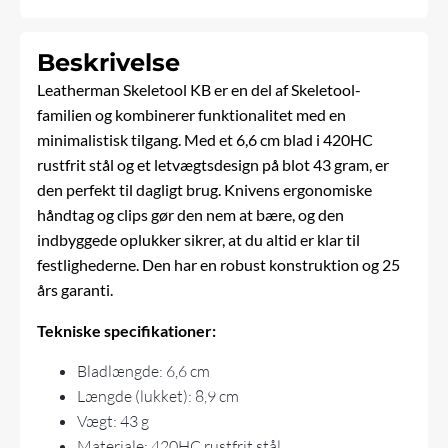
Beskrivelse
Leatherman
Skeletool KB er en del af Skeletool-
familien og kombinerer funktionalitet med en
minimalistisk tilgang. Med et 6,6 cm blad i 420HC
rustfrit stål og et letvægtsdesign på blot 43 gram, er
den perfekt til dagligt brug. Knivens ergonomiske
håndtag og clips gør den nem at bære, og den
indbyggede oplukker sikrer, at du altid er klar til
festlighederne. Den har en robust konstruktion og 25
års garanti.
Tekniske specifikationer:
Bladlængde: 6,6 cm
Længde (lukket): 8,9 cm
Vægt: 43 g
Materiale: 420HC rustfrit stål