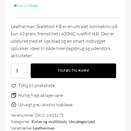
Kun 1 tilbage
Leatherman Skeletool KB er en ultralet lommekniv på
kun 43 gram, fremstillet i 420HC rustfrit stål. Den er
udstyret med et lige blad og en smart indbygget
oplukker, ideel til både hverdagsbrug og udendørs
aktiviteter.
Leatherman
TILFØJ TIL KURV
SKELETOOL
KB
Tilføj til ønskeliste
black
&
Hurtig fragt på lagervarer
silver
antal
Udvalgt grej i absolut topklasse
Varenummer (SKU):
L-833175
Kategorier:
Knive og multitools
,
Uncategorized
Varemærke:
Leatherman