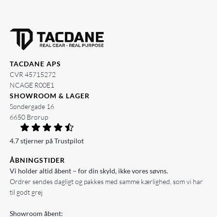
TACDANE APS
CVR 45715272
NCAGE R00E1
SHOWROOM & LAGER
Søndergade 16
6650 Brørup
4.7 stjerner på Trustpilot
ÅBNINGSTIDER
Vi holder altid åbent – for din skyld, ikke vores søvns.
Ordrer sendes dagligt og pakkes med samme kærlighed, som vi har
til godt grej
Showroom åbent: