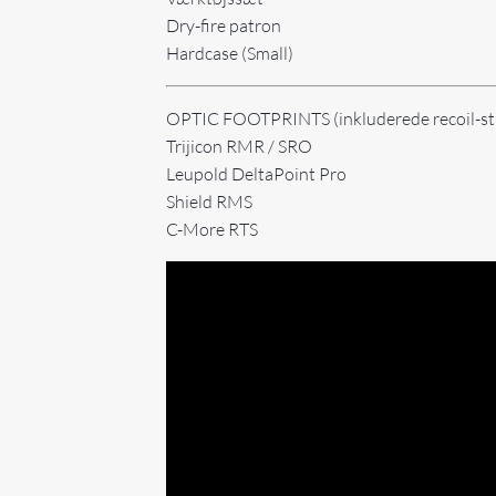
Dry-fire patron
Hardcase (Small)
OPTIC FOOTPRINTS (inkluderede recoil-st
Trijicon RMR / SRO
Leupold DeltaPoint Pro
Shield RMS
C-More RTS