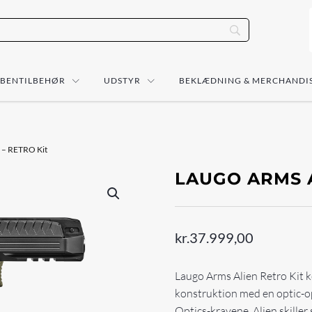
ÅBENTILBEHØR
UDSTYR
BEKLÆDNING & MERCHANDI
n – RETRO Kit
LAUGO ARMS A
kr.
37.999,00
Laugo Arms Alien Retro Kit 
konstruktion med en optic-o
Optics-kravene. Alien skiller 