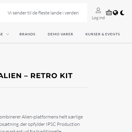
Vi sender til de fleste lande i verden
Log ind
SE
BRANDS
DEMO VARER
KURSER & EVENTS
LIEN – RETRO KIT
kombinerer Alien-platformens helt særlige
psætning, der opfylder IPSC Production
sig markant ud fra traditionelle