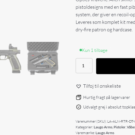
pistoldesigns med en fast pibe
system, der giver en recoil-o
Leveres som komplet kit med
dry-fire patron og hardcase.
Kun 1 tilbage
Laugo
Arms
Alien
–
Tilføj til ønskeliste
RETRO
Kit
Hurtig fragt på lagervarer
antal
Udvalgt grej i absolut topkla
Varenummer (SKU):
LA-ALN-RTR-DT-
Kategorier:
Laugo Arms
,
Pistoler
,
Våbe
Varemærke:
Laugo Arms