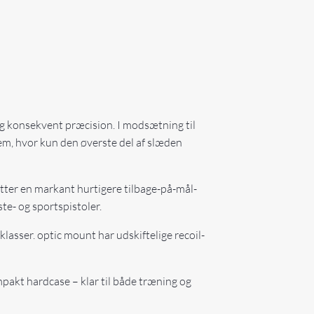
og konsekvent præcision. I modsætning til
em, hvor kun den øverste del af slæden
tter en markant hurtigere tilbage-på-mål-
ste- og sportspistoler.
lasser. optic mount har udskiftelige recoil-
pakt hardcase – klar til både træning og