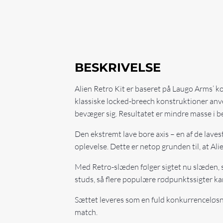
BESKRIVELSE
Alien Retro Kit er baseret på Laugo Arms’ k
klassiske locked-breech konstruktioner anve
bevæger sig. Resultatet er mindre masse i be
Den ekstremt lave bore axis – en af de lav
oplevelse. Dette er netop grunden til, at Ali
Med Retro-slæden følger sigtet nu slæden, s
studs, så flere populære rødpunktssigter k
Sættet leveres som en fuld konkurrenceløsn
match.