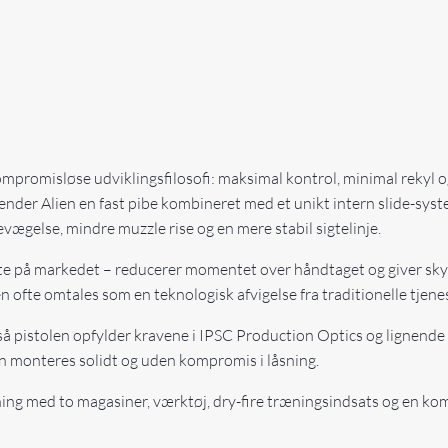
ompromisløse udviklingsfilosofi: maksimal kontrol, minimal rekyl 
nder Alien en fast pibe kombineret med et unikt intern slide-syst
vægelse, mindre muzzle rise og en mere stabil sigtelinje.
este på markedet – reducerer momentet over håndtaget og giver sky
en ofte omtales som en teknologisk afvigelse fra traditionelle tjene
å pistolen opfylder kravene i IPSC Production Optics og lignende k
an monteres solidt og uden kompromis i låsning.
ing med to magasiner, værktøj, dry-fire træningsindsats og en kom