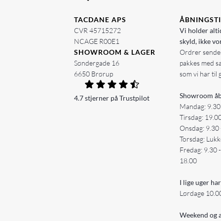
TACDANE APS
ÅBNINGST
CVR 45715272
Vi holder alti
NCAGE R00E1
skyld, ikke vo
SHOWROOM & LAGER
Ordrer sendes
Søndergade 16
pakkes med s
6650 Brørup
som vi har til 
Showroom åb
4.7 stjerner på Trustpilot
Mandag: 9.30
Tirsdag: 19.0
Onsdag: 9.30 
Torsdag: Lukk
Fredag: 9.30 
18.00
I lige uger har
Lørdage 10.00
Weekend og a