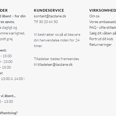
IDER
KUNDESERVICE
VIRKSOMHE
d åbent – for din
kontakt@tacdane.dk
Om os
res søvns.
Tlf
30 20 66 50
Vores ambassad
 dagligt og
FAQ - ofte stille
amme kærlighed,
Sælg dit våben p
Vi bestræber os på at besvare
godt grej
Fortryd dit køb
din henvendelse inden for 24
Returneringer
timer.
ent:
 - 15.00
Tilladelser bedes fremsendes
0 - 23.00
til
tilladelser@tacdane.dk
- 15.00
et
- 13.00 & 14.00 -
 vi åbent...
 - 13.00
fhentning?