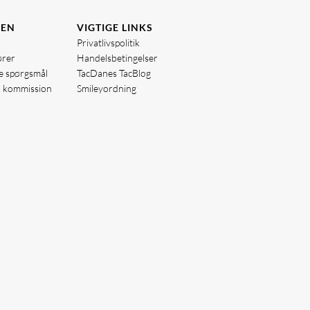
DEN
VIGTIGE LINKS
Privatlivspolitik
ører
Handelsbetingelser
de spørgsmål
TacDanes TacBlog
å kommission
Smileyordning