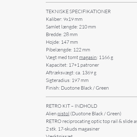
TEKNISKE SPECIFIKATIONER
Kaliber: 9x19 mm
Samlet længde: 210 mm
Bredde: 28 mm
Højde: 147 mm
Pibelængde: 122 mm
Vægt med tomt
magasin
: 1166 g
Kapacitet: 17+1 patroner
Aftræksvægt: ca. 1369 g
Sigteradius: 197 mm
Finish: Duotone Black / Green
RETRO KIT – INDHOLD
Alien
pistol
(Duotone Black / Green)
RETRO reciprocating optic top rail & slide 
2 stk. 17-skuds magasiner
Værktøjssæt