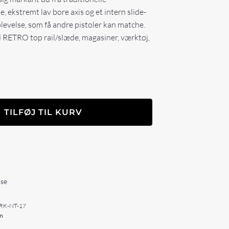
, ekstremt lav bore axis og et intern slide-
plevelse, som få andre pistoler kan matche.
 RETRO top rail/slæde, magasiner, værktøj,
TILFØJ TIL KURV
sse
RK-NT-17
n