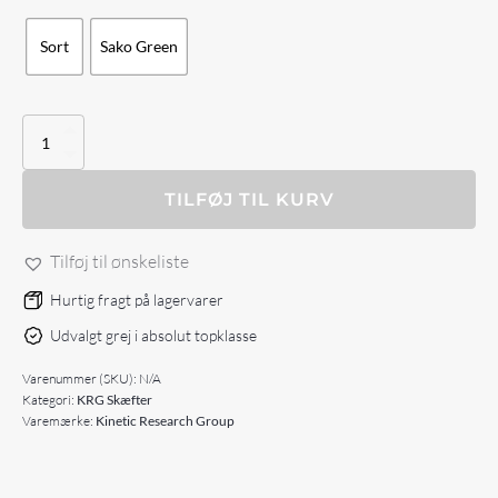
Sort
Sako Green
KRG
Buttstock
for
Sako
TILFØJ TIL KURV
TRG
antal
Tilføj til ønskeliste
Hurtig fragt på lagervarer
Udvalgt grej i absolut topklasse
Varenummer (SKU):
N/A
Kategori:
KRG Skæfter
Varemærke:
Kinetic Research Group