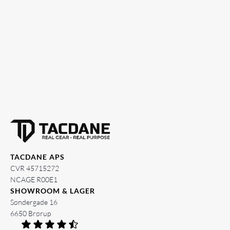
TACDANE APS
CVR 45715272
NCAGE R00E1
SHOWROOM & LAGER
Søndergade 16
6650 Brørup