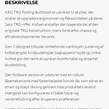
BESKRIVELSE
KRG TRG Folding Buttstock er udviklet til skytter, der
ønsker at opgradere ergonomien og fleksibiliteten på deres
Sako TRG-riffel. Kolben erstatter den bagerste del af den
originale TRG-konstruktion, mens forskæfte, chassis og
aftrækskomponenter bevares.
Gen 7-designet tilbyder omfattende værktøjsfri justering af
kolbelængde, kindpudehøjde, bagkappens højde og vinkel,
hvilket gør det nemt at opnå en komfortabel og ensartet
skydestilling.
Den foldbare version er udstyret med en robust
låsemekanisme med fjederbelastet konisk lås, som sikrer en
stram og stabil låsning gennem hele produktets levetid.
Hængslet kan konfigureres til både højre- og
venstrefoldning efter brugerens præferencer.
Kindpuden er fremstillet i polymer og kan justeres i højden