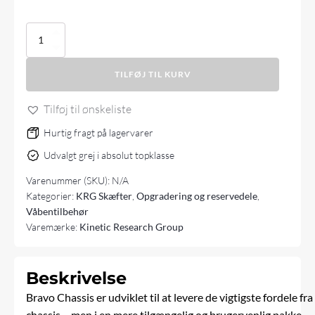
KRG
Bravo
Chassis
TILFØJ TIL KURV
Gen
2
antal
Tilføj til ønskeliste
Hurtig fragt på lagervarer
Udvalgt grej i absolut topklasse
Varenummer (SKU):
N/A
Kategorier:
KRG Skæfter
,
Opgradering og reservedele
,
Våbentilbehør
Varemærke:
Kinetic Research Group
Beskrivelse
Bravo Chassis er udviklet til at levere de vigtigste fordele fr
chassis – men i en mere tilgængelig og brugervenlig pakke.