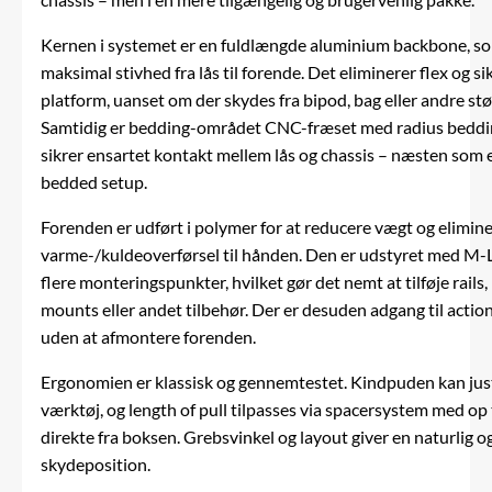
Kernen i systemet er en fuldlængde aluminium backbone, so
maksimal stivhed fra lås til forende. Det eliminerer flex og si
platform, uanset om der skydes fra bipod, bag eller andre st
Samtidig er bedding-området CNC-fræset med radius beddin
sikrer ensartet kontakt mellem lås og chassis – næsten som 
bedded setup.
Forenden er udført i polymer for at reducere vægt og elimin
varme-/kuldeoverførsel til hånden. Den er udstyret med M-
flere monteringspunkter, hvilket gør det nemt at tilføje rails,
mounts eller andet tilbehør. Der er desuden adgang til acti
uden at afmontere forenden.
Ergonomien er klassisk og gennemtestet. Kindpuden kan ju
værktøj, og length of pull tilpasses via spacersystem med op t
direkte fra boksen. Grebsvinkel og layout giver en naturlig og
skydeposition.