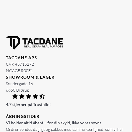
TACDANE APS
CVR 45715272
NCAGE R00E1
SHOWROOM & LAGER
Søndergade 16
6650 Brørup
4.7 stjerner på Trustpilot
ÅBNINGSTIDER
Vi holder altid åbent – for din skyld, ikke vores søvns.
Ordrer sendes dagligt og pakkes med samme kærlighed, som vi har