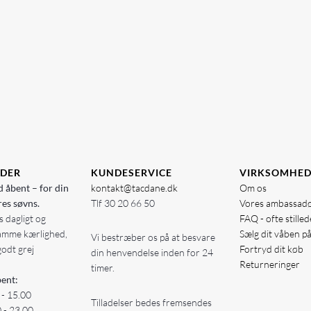
IDER
KUNDESERVICE
VIRKSOMHE
d åbent – for din
kontakt@tacdane.dk
Om os
res søvns.
Tlf
30 20 66 50
Vores ambassad
 dagligt og
FAQ - ofte stille
amme kærlighed,
Sælg dit våben p
Vi bestræber os på at besvare
godt grej
Fortryd dit køb
din henvendelse inden for 24
Returneringer
timer.
ent:
 - 15.00
Tilladelser bedes fremsendes
0 - 23.00