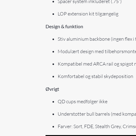
Spacer system inkluderet (.75”)
LOP extension kit tilgængelig
Design & funktion
Stiv aluminium backbone (ingen flex i
Modulært design med tilbehørsmont
Kompatibel med ARCA rail og spigot
Komfortabel og stabil skydeposition
Øvrigt
QD cups medfølger ikke
Understøtter bull barrels (med kompat
Farver: Sort, FDE, Stealth Grey, Crim