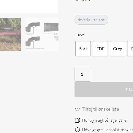
Vælg variant
Farve
Sort
FDE
Grey
KRG
10/22
Bravo
Chassis
TI
antal
Tilføj til ønskeliste
Hurtig fragt på lagervarer
Udvalgt grej i absolut topkla