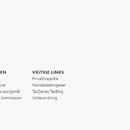
DEN
VIGTIGE LINKS
Privatlivspolitik
ører
Handelsbetingelser
de spørgsmål
TacDanes TacBlog
å kommission
Smileyordning