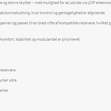
re og større skytter – med mulighed for at udvide via LOP extension
ræcisionsskydning, hvor kontrol og gentagelighed er afgørende.
ner og passer til en bred vifte af kompatible receivere, hvilket gør
 komfort, stabilitet og modularitet er prioriteret.
receivere
lymer ydre
siner