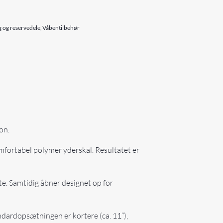
 og reservedele
,
Våbentilbehør
on.
fortabel polymer yderskal. Resultatet er
tte. Samtidig åbner designet op for
ndardopsætningen er kortere (ca. 11”),