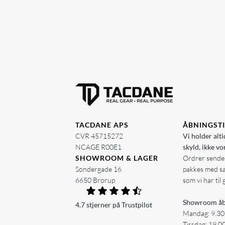
TACDANE APS
ÅBNINGST
CVR 45715272
Vi holder alti
NCAGE R00E1
skyld, ikke vo
SHOWROOM & LAGER
Ordrer sendes
Søndergade 16
pakkes med s
6650 Brørup
som vi har til 
Showroom åb
4.7 stjerner på Trustpilot
Mandag: 9.30
Tirsdag: 19.0