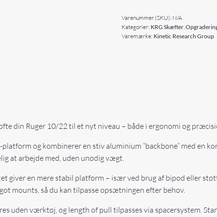
Varenummer (SKU):
N/A
Kategorier:
KRG Skæfter
,
Opgradering
Varemærke:
Kinetic Research Group
øfte din Ruger 10/22 til et nyt niveau – både i ergonomi og præcisi
-platform og kombinerer en stiv aluminium “backbone” med en kom
elig at arbejde med, uden unødig vægt.
ket giver en mere stabil platform – især ved brug af bipod eller stø
igot mounts, så du kan tilpasse opsætningen efter behov.
es uden værktøj, og length of pull tilpasses via spacersystem. Sta