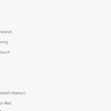
 forend)
ering
 mount
ibelt tilbehør)
son Red