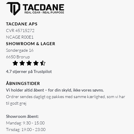
TACDANE APS
CVR 45715272
NCAGE R00E1
SHOWROOM & LAGER
Søndergade 16
6650 Brørup
4.7 stjerner på Trustpilot
ÅBNINGSTIDER
Vi holder altid åbent – for din skyld, ikke vores søvns.
Ordrer sendes dagligt og pakkes med samme kærlighed, som vi har
til godt grej
Showroom åbent:
Mandag: 9.30 - 15.00
Tirsdag: 19.00 - 23.00