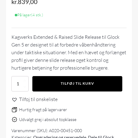
kr.
839,00
På lager
(4 stk.)
Kagwerks Extended & Raised Slide Release til Glock
Gen 5 er designet til at forbedre våbenhåndtering
under taktiske situationer. Med en hævet og forlænget
profil giver denne slide release øget kontrol og
hurtigere betjening for professionelle brugere.
Kagwerks
TILFØJ TIL KURV
Extended
&
Tilføj til ønskeliste
Raised
Slide
Hurtig fragt på lagervarer
Release
for
Udvalgt grej i absolut topklasse
Glock
Gen
Varenummer (SKU):
A020-00451-000
5
Kategorier:
Opgradering og reservedele
,
Dele til Glock