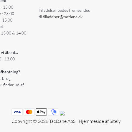
ent:
 - 15.00
Tilladelser bedes fremsendes
0 - 23.00
til
tilladelser@tacdane.dk
- 15.00
et
- 13.00 & 14.00 -
 vi åbent...
 - 13.00
fhentning?
er brug
vi finder ud af
Copyright © 2026 TacDane ApS | Hjemmeside af
Sitely