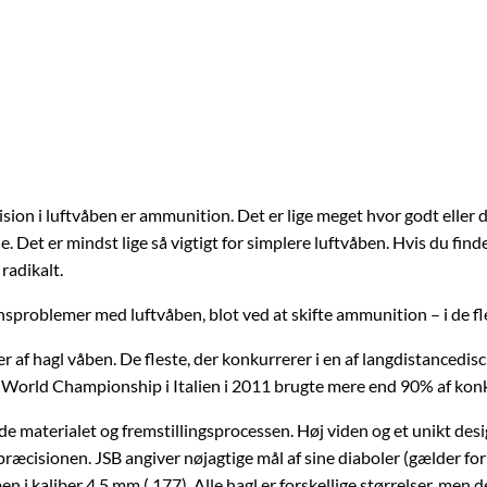
 i luftvåben er ammunition. Det er lige meget hvor godt eller d
de. Det er mindst lige så vigtigt for simplere luftvåben. Hvis du find
radikalt.
sproblemer med luftvåben, blot ved at skifte ammunition – i de flest
er af hagl
våben
. De fleste, der konkurrerer i en af ​​langdistancedi
t World Championship i Italien i 2011 brugte mere end 90% af kon
åde materialet og fremstillingsprocessen. Høj viden og et unikt des
præcisionen. JSB angiver nøjagtige mål af sine diaboler (gælder fo
ben
i kaliber 4,5 mm (.177). Alle hagl er forskellige størrelser, men