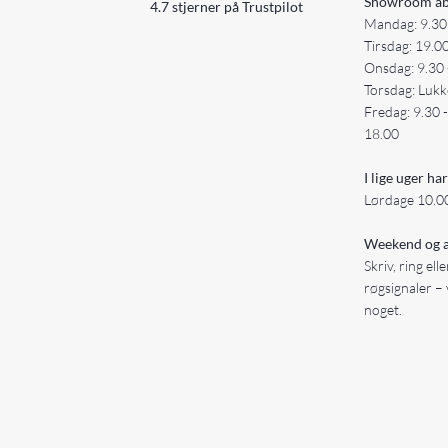
Showroom åb
4.7 stjerner på Trustpilot
Mandag: 9.30
Tirsdag: 19.0
Onsdag: 9.30 
Torsdag: Lukk
Fredag: 9.30 
18.00
I lige uger har
Lørdage 10.00
Weekend og a
Skriv, ring ell
røgsignaler – 
noget.