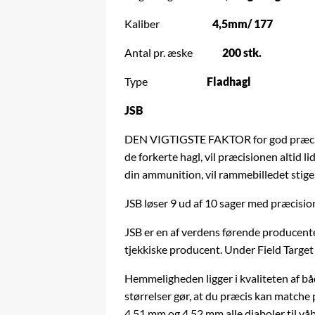
Kaliber
4,5mm/ 177
Antal pr. æske
200 stk.
Type
Fladhagl
JSB
DEN VIGTIGSTE FAKTOR for god præcision
de forkerte hagl, vil præcisionen altid li
din ammunition, vil rammebilledet stige 
JSB løser 9 ud af 10 sager med præcision
JSB er en af ​​verdens førende producent
tjekkiske producent. Under Field Targe
Hemmeligheden ligger i kvaliteten af ​​b
størrelser gør, at du præcis kan matche 
4,51 mm og 4,52 mm alle diaboler til
vå