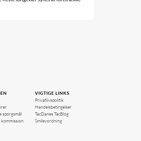
DEN
VIGTIGE LINKS
Privatlivspolitik
ører
Handelsbetingelser
de spørgsmål
TacDanes TacBlog
å kommission
Smileyordning