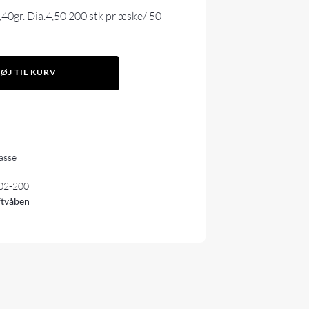
40gr. Dia.4,50 200 stk pr æske/ 50
FØJ TIL KURV
lasse
02-200
uftvåben