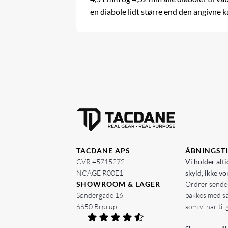
en diabole lidt større end den angivne k
TACDANE APS
ÅBNINGST
CVR 45715272
Vi holder alti
NCAGE R00E1
skyld, ikke vo
SHOWROOM & LAGER
Ordrer sendes
Søndergade 16
pakkes med s
6650 Brørup
som vi har til 