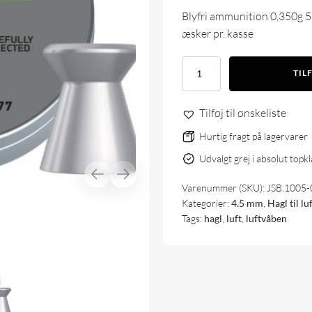
Blyfri ammunition 0,350g 5,
æsker pr. kasse
JSB
TIL
-
MATCH
DIABLO
Tilføj til ønskeliste
LEAD
FREE
Hurtig fragt på lagervarer
4.5MM/
Udvalgt grej i absolut topk
177
antal
Varenummer (SKU):
JSB.1005-
Kategorier:
4.5 mm
,
Hagl til l
Tags:
hagl
,
luft
,
luftvåben