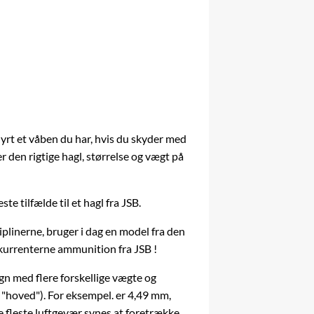
yrt et
våben
du har, hvis du skyder med
er den rigtige hagl, størrelse og vægt på
e tilfælde til et hagl fra JSB.
sciplinerne, bruger i dag en model fra den
kurrenterne ammunition fra JSB !
ign med flere forskellige vægte og
r "hoved"). For eksempel. er 4,49 mm,
 de fleste luftgevær synes at foretrække