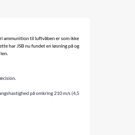
fri ammunition til luftvåben er som ikke
ette har JSB nu fundet en løsning på og
ien.
ræcision.
angshastighed på omkring 210 m/s (4,5