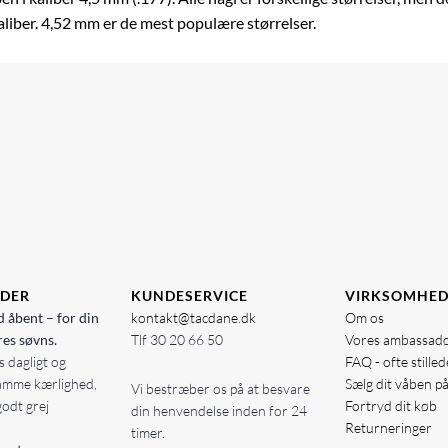
aliber. 4,52 mm er de mest populære størrelser.
IDER
KUNDESERVICE
VIRKSOMHE
d åbent – for din
kontakt@tacdane.dk
Om os
res søvns.
Tlf
30 20 66 50
Vores ambassad
 dagligt og
FAQ - ofte stille
amme kærlighed,
Sælg dit våben p
Vi bestræber os på at besvare
godt grej
Fortryd dit køb
din henvendelse inden for 24
Returneringer
timer.