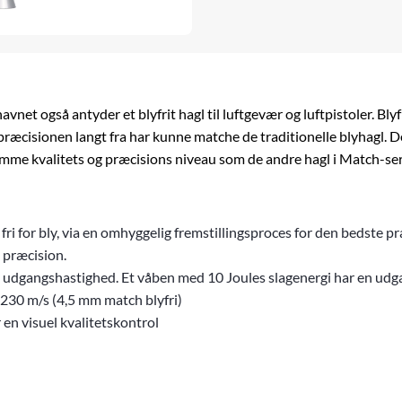
avnet også antyder et blyfrit hagl til luftgevær og luftpistoler. Bly
ræcisionen langt fra har kunne matche de traditionelle blyhagl. D
mme kvalitets og præcisions niveau som de andre hagl i Match-ser
 fri for bly, via en omhyggelig fremstillingsproces for den bedste p
 præcision.
re udgangshastighed. Et
våben
med 10 Joules slagenergi har en udg
 230 m/s (4,5 mm match blyfri)
en visuel kvalitetskontrol