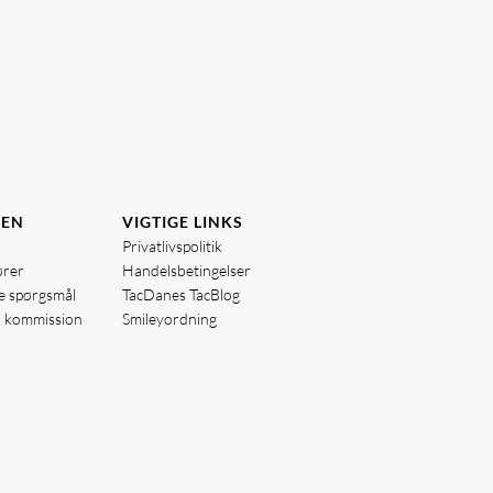
DEN
VIGTIGE LINKS
Privatlivspolitik
ører
Handelsbetingelser
de spørgsmål
TacDanes TacBlog
å kommission
Smileyordning