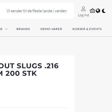
Vi sender til de fleste lande i verden
Log ind
SE
BRANDS
DEMO VARER
KURSER & EVENTS
UT SLUGS .216
M 200 STK