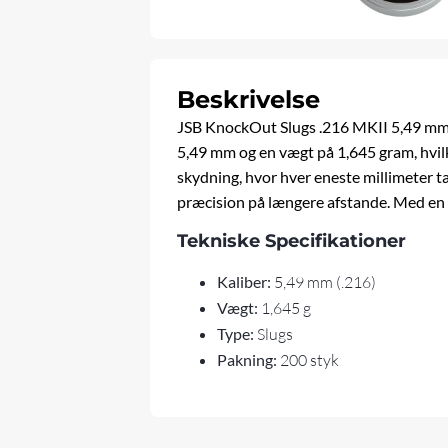
Beskrivelse
JSB KnockOut Slugs .216 MKII 5,49 mm er
5,49 mm og en vægt på 1,645 gram, hvilke
skydning, hvor hver eneste millimeter t
præcision på længere afstande. Med en p
Tekniske Specifikationer
Kaliber:
5,49 mm (.216)
Vægt:
1,645 g
Type:
Slugs
Pakning:
200 styk