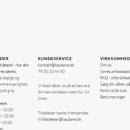
IDER
KUNDESERVICE
VIRKSOMHE
d åbent – for din
kontakt@tacdane.dk
Om os
res søvns.
Tlf
30 20 66 50
Vores ambassad
 dagligt og
FAQ - ofte stille
amme kærlighed,
Sælg dit våben p
Vi bestræber os på at besvare
godt grej
Fortryd dit køb
din henvendelse inden for 24
Returneringer
timer.
ent:
 - 15.00
Tilladelser bedes fremsendes
0 - 23.00
til
tilladelser@tacdane.dk
- 15.00
et