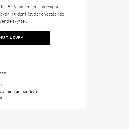
KII 5,49 mm er specialdesignet
kydning, der tilbyder enestående
ævende skytter.
FØJ TIL KURV
lasse
00
5.5 mm
,
Ammunition
lo