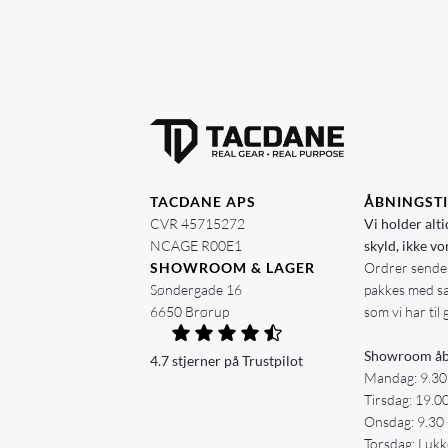
TACDANE APS
ÅBNINGST
CVR 45715272
Vi holder alti
NCAGE R00E1
skyld, ikke vo
SHOWROOM & LAGER
Ordrer sendes
Søndergade 16
pakkes med s
6650 Brørup
som vi har til 
Showroom åb
4.7 stjerner på Trustpilot
Mandag: 9.30
Tirsdag: 19.0
Onsdag: 9.30 
Torsdag: Lukk