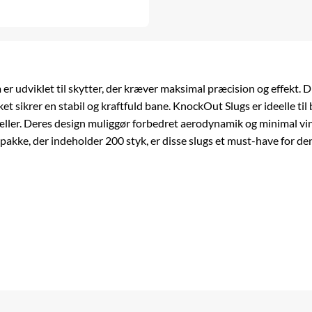
 udviklet til skytter, der kræver maksimal præcision og effekt. D
t sikrer en stabil og kraftfuld bane. KnockOut Slugs er ideelle ti
æller. Deres design muliggør forbedret aerodynamik og minimal vind
akke, der indeholder 200 styk, er disse slugs et must-have for den