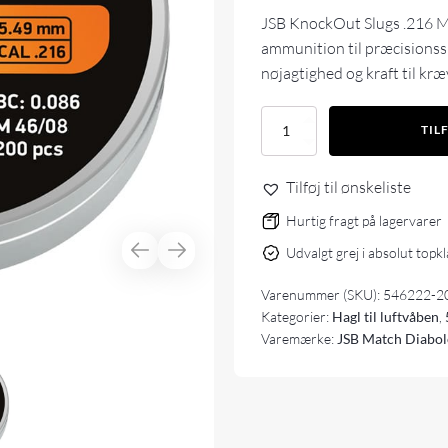
JSB KnockOut Slugs .216 M
ammunition til præcisionss
nøjagtighed og kraft til kr
JSB
TIL
KnockOut
Slugs
.216
Tilføj til ønskeliste
MKII
5,49mm
Hurtig fragt på lagervarer
200
Udvalgt grej i absolut topk
stk
antal
Varenummer (SKU):
546222-2
Kategorier:
Hagl til luftvåben
,
Varemærke:
JSB Match Diabo