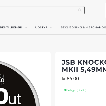
ÅBENTILBEHØR
UDSTYR
BEKLÆDNING & MERCHANDI
JSB KNOCKO
MKII 5,49M
kr.
85,00
På lager
(8 stk.)