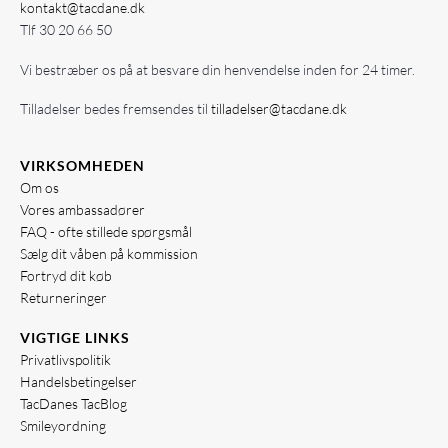
kontakt@tacdane.dk
Tlf
30 20 66 50
Vi bestræber os på at besvare din henvendelse inden for 24 timer.
Tilladelser bedes fremsendes til
tilladelser@tacdane.dk
VIRKSOMHEDEN
Om os
Vores ambassadører
FAQ - ofte stillede spørgsmål
Sælg dit våben på kommission
Fortryd dit køb
Returneringer
VIGTIGE LINKS
Privatlivspolitik
Handelsbetingelser
TacDanes TacBlog
Smileyordning