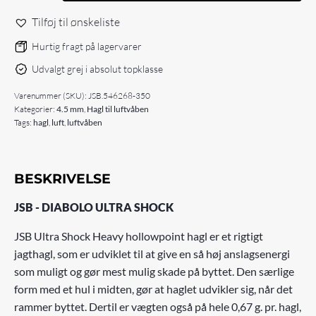
DIABOLO
HEAVY
Tilføj til ønskeliste
ULTRA
SHOCK
Hurtig fragt på lagervarer
4.5MM/
Udvalgt grej i absolut topklasse
177
antal
Varenummer (SKU):
JSB.546268-350
Kategorier:
4.5 mm
,
Hagl til luftvåben
Tags:
hagl
,
luft
,
luftvåben
BESKRIVELSE
JSB - DIABOLO ULTRA SHOCK
JSB Ultra Shock Heavy hollowpoint hagl er et rigtigt
jagthagl, som er udviklet til at give en så høj anslagsenergi
som muligt og gør mest mulig skade på byttet. Den særlige
form med et hul i midten, gør at haglet udvikler sig, når det
rammer byttet. Dertil er vægten også på hele 0,67 g. pr. hagl,