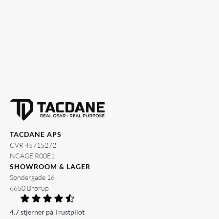
TACDANE APS
CVR 45715272
NCAGE R00E1
SHOWROOM & LAGER
Søndergade 16
6650 Brørup
4.7 stjerner på Trustpilot