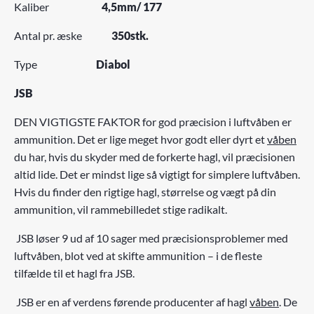
Kaliber
4,5mm/ 177
Antal pr. æske
350st
k.
Type
Diabol
JSB
DEN VIGTIGSTE FAKTOR for god præcision i luftvåben er
ammunition. Det er lige meget hvor godt eller dyrt et
våben
du har, hvis du skyder med de forkerte hagl, vil præcisionen
altid lide. Det er mindst lige så vigtigt for simplere luftvåben.
Hvis du finder den rigtige hagl, størrelse og vægt på din
ammunition, vil rammebilledet stige radikalt.
JSB løser 9 ud af 10 sager med præcisionsproblemer med
luftvåben, blot ved at skifte ammunition – i de fleste
tilfælde til et hagl fra JSB.
JSB er en af ​​verdens førende producenter af hagl
våben
. De