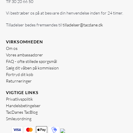
Tlf
30 20 66 50
Vi bestræber os på at besvare din henvendelse inden for 24 timer.
Tilladelser bedes fremsendes til
tilladelser@tacdane.dk
VIRKSOMHEDEN
Om os
Vores ambassadører
FAQ - ofte stillede spørgsmål
Sælg dit våben på kommission
Fortryd dit køb
Returneringer
VIGTIGE LINKS
Privatlivspolitik
Handelsbetingelser
TacDanes TacBlog
Smileyordning