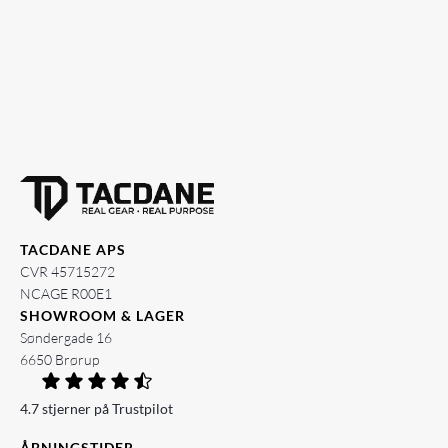
TACDANE APS
CVR 45715272
NCAGE R00E1
SHOWROOM & LAGER
Søndergade 16
6650 Brørup
4.7 stjerner på Trustpilot
ÅBNINGSTIDER