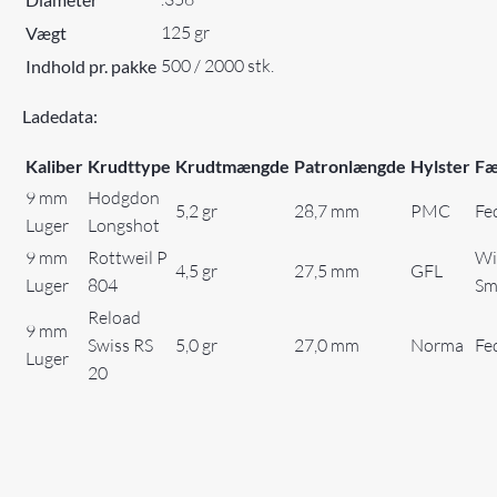
125 gr
Vægt
500 / 2000 stk.
Indhold pr. pakke
Ladedata:
Kaliber
Krudttype
Krudtmængde
Patronlængde
Hylster
Fæ
9 mm
Hodgdon
5,2 gr
28,7 mm
PMC
Fe
Luger
Longshot
9 mm
Rottweil P
Wi
4,5 gr
27,5 mm
GFL
Luger
804
Sm
Reload
9 mm
Swiss RS
5,0 gr
27,0 mm
Norma
Fe
Luger
20