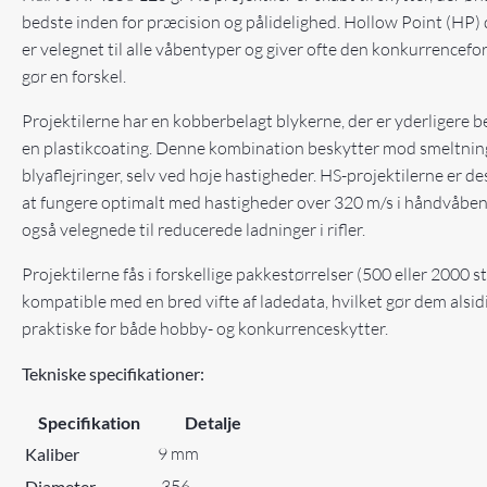
bedste inden for præcision og pålidelighed. Hollow Point (HP)
er velegnet til alle våbentyper og giver ofte den konkurrencefor
gør en forskel.
Projektilerne har en kobberbelagt blykerne, der er yderligere 
en plastikcoating. Denne kombination beskytter mod smeltnin
blyaflejringer, selv ved høje hastigheder. HS-projektilerne er des
at fungere optimalt med hastigheder over 320 m/s i håndvåben
også velegnede til reducerede ladninger i rifler.
Projektilerne fås i forskellige pakkestørrelser (500 eller 2000 st
kompatible med en bred vifte af ladedata, hvilket gør dem alsid
praktiske for både hobby- og konkurrenceskytter.
Tekniske specifikationer:
Specifikation
Detalje
9 mm
Kaliber
.356
Diameter