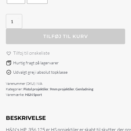
H&N
Sport
HP
.356
TILFØJ TIL KURV
125
gr
Tilføj til ønskeliste
HS
antal
Hurtig fragt på lagervarer
Udvalgt grej i absolut topklasse
Varenummer (SKU):
N/A
Kategorier:
Pistol projektiler
,
9mm projektiler
,
Genladning
Varemærke:
H&N Sport
BESKRIVELSE
H&N's HP .356 125 gr HS projektiler er skabt til skytter, der øn