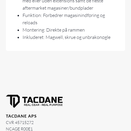
med eller uden extensions samt de fleste
aftermarket magasiner/bundplader
Funktion: Forbedrer magasinindføring og
reloads
Montering: Direkte på rammen
Inkluderet: Magwell, skrue og unbrakonøgle
TACDANE APS
CVR 45715272
NCAGE R00E1