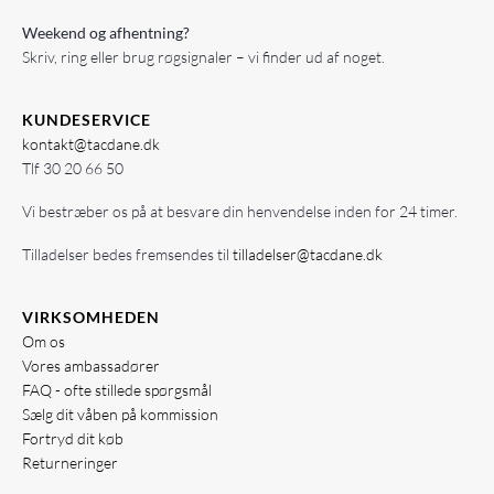
Weekend og afhentning?
Skriv, ring eller brug røgsignaler – vi finder ud af noget.
KUNDESERVICE
kontakt@tacdane.dk
Tlf
30 20 66 50
Vi bestræber os på at besvare din henvendelse inden for 24 timer.
Tilladelser bedes fremsendes til
tilladelser@tacdane.dk
VIRKSOMHEDEN
Om os
Vores ambassadører
FAQ - ofte stillede spørgsmål
Sælg dit våben på kommission
Fortryd dit køb
Returneringer