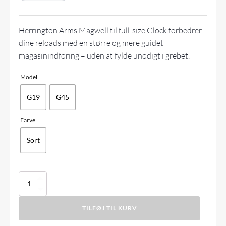
Herrington Arms Magwell til full-size Glock forbedrer
dine reloads med en større og mere guidet
magasinindføring – uden at fylde unødigt i grebet.
Model
G19
G45
Farve
Sort
Herrington
Arms
Magwell
TILFØJ TIL KURV
for
Glock