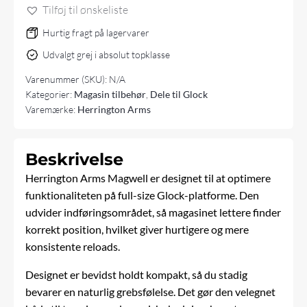
antal
Tilføj til ønskeliste
Hurtig fragt på lagervarer
Udvalgt grej i absolut topklasse
Varenummer (SKU):
N/A
Kategorier:
Magasin tilbehør
,
Dele til Glock
Varemærke:
Herrington Arms
Beskrivelse
Herrington Arms Magwell er designet til at optimere
funktionaliteten på full-size Glock-platforme. Den
udvider indføringsområdet, så magasinet lettere finder
korrekt position, hvilket giver hurtigere og mere
konsistente reloads.
Designet er bevidst holdt kompakt, så du stadig
bevarer en naturlig grebsfølelse. Det gør den velegnet