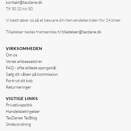
kontakt@tacdane.dk
Tlf
30 20 66 50
Vi bestræber os på at besvare din henvendelse inden for 24 timer.
Tilladelser bedes fremsendes til
tilladelser@tacdane.dk
VIRKSOMHEDEN
Om os
Vores ambassadører
FAQ - ofte stillede spørgsmål
Sælg dit våben på kommission
Fortryd dit køb
Returneringer
VIGTIGE LINKS
Privatlivspolitik
Handelsbetingelser
TacDanes TacBlog
Smileyordning