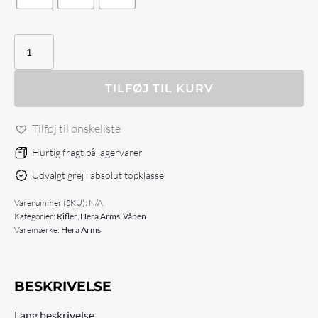
Hera
Arms
H6
.223
TILFØJ TIL KURV
18"
antal
Tilføj til ønskeliste
Hurtig fragt på lagervarer
Udvalgt grej i absolut topklasse
Varenummer (SKU):
N/A
Kategorier:
Rifler
,
Hera Arms
,
Våben
Varemærke:
Hera Arms
BESKRIVELSE
Lang beskrivelse