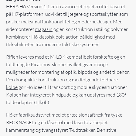
HERA H6 Version 1.1 er en avanceret repetérriffel baseret
på H7-platformen, udviklet til jægere og sportsskytter, som
ønsker maksimal funktionalitet og moderne design. Med
sidemonteret
magasin
og en konstruktion i stål og polymer
kombinerer H6 klassisk bolt-action pålidelighed med
fleksibiliteten fra moderne taktiske systemer.
Riflen leveres med et M-LOK kompatibelt forskæfte og en
fuldlængde Picatinny-skinne, hvilket giver mange
muligheder for montering af optik, bipods og andet tilbehør.
Den kompakte konstruktion og medfølgende foldbare
kolbe
gør H6 ideel til transport og mobile skydesituationer.
Kolben har integreret kindpude og kan udstyres med 180°
foldeadapter (tilkøb).
H6 er fabriksudstyret med et præcisionsaftræk fra tyske
RECKNAGEL og en låsestol med laserforarbejdet
kammerstang og tvangsstyret T-udtrækker. Den stive