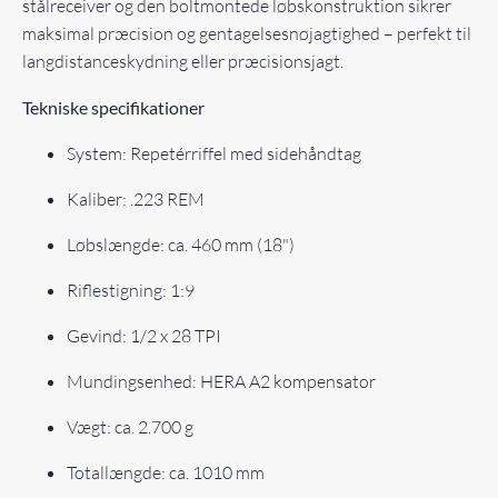
stålreceiver og den boltmontede løbskonstruktion sikrer
maksimal præcision og gentagelsesnøjagtighed – perfekt til
langdistanceskydning eller præcisionsjagt.
Tekniske specifikationer
System: Repetérriffel med sidehåndtag
Kaliber: .223 REM
Løbs­længde: ca. 460 mm (18")
Riflestigning: 1:9
Gevind: 1/2 x 28 TPI
Mundingsenhed: HERA A2 kompensator
Vægt: ca. 2.700 g
Totallængde: ca. 1010 mm