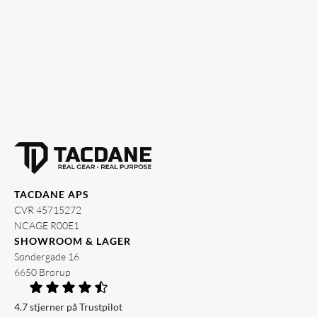
TACDANE APS
CVR 45715272
NCAGE R00E1
SHOWROOM & LAGER
Søndergade 16
6650 Brørup
4.7 stjerner på Trustpilot