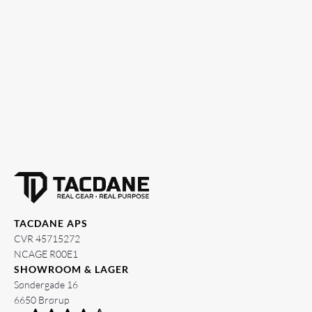
TACDANE APS
CVR 45715272
NCAGE R00E1
SHOWROOM & LAGER
Søndergade 16
6650 Brørup