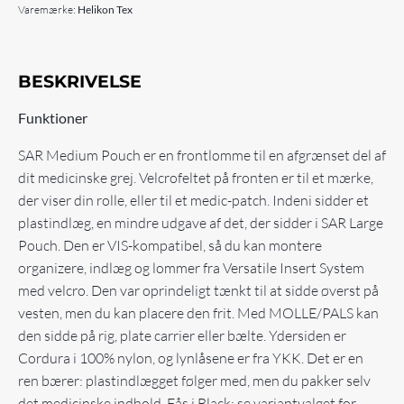
Varemærke:
Helikon Tex
BESKRIVELSE
Funktioner
SAR Medium Pouch er en frontlomme til en afgrænset del af
dit medicinske grej. Velcrofeltet på fronten er til et mærke,
der viser din rolle, eller til et medic-patch. Indeni sidder et
plastindlæg, en mindre udgave af det, der sidder i SAR Large
Pouch. Den er VIS-kompatibel, så du kan montere
organizere, indlæg og lommer fra Versatile Insert System
med velcro. Den var oprindeligt tænkt til at sidde øverst på
vesten, men du kan placere den frit. Med MOLLE/PALS kan
den sidde på rig, plate carrier eller bælte. Ydersiden er
Cordura i 100% nylon, og lynlåsene er fra YKK. Det er en
ren bærer: plastindlægget følger med, men du pakker selv
det medicinske indhold. Fås i Black; se variantvalget for