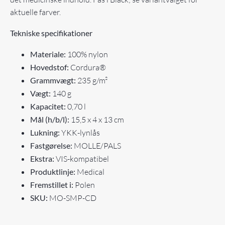
aktuelle farver.
Tekniske specifikationer
Materiale:
100% nylon
Hovedstof:
Cordura®
Grammvægt:
235 g/m²
Vægt:
140 g
Kapacitet:
0,70 l
Mål (h/b/l):
15,5 x 4 x 13 cm
Lukning:
YKK-lynlås
Fastgørelse:
MOLLE/PALS
Ekstra:
VIS-kompatibel
Produktlinje:
Medical
Fremstillet i:
Polen
SKU:
MO-SMP-CD