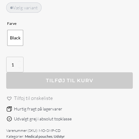
Vælg variant
Farve
Black
Helikon-
Tex
-
SAR
TILFØJ TIL KURV
Medium
Pouch
Tilføj til ønskeliste
antal
Hurtig fragt på lagervarer
Udvalgt grej i absolut topklasse
Varenummer (SKU):
MO-SMP-CD
Kategorier:
Medical pouches
,
Udstyr