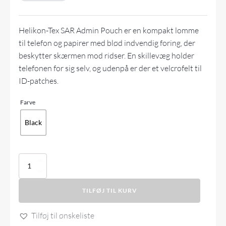
Helikon-Tex SAR Admin Pouch er en kompakt lomme
til telefon og papirer med blød indvendig foring, der
beskytter skærmen mod ridser. En skillevæg holder
telefonen for sig selv, og udenpå er der et velcrofelt til
ID-patches.
Farve
Black
Helikon-
Tex
-
TILFØJ TIL KURV
SAR
Admin
Pouch
Tilføj til ønskeliste
antal