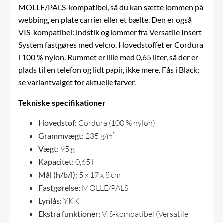
MOLLE/PALS-kompatibel, så du kan sætte lommen på
webbing, en plate carrier eller et bælte. Den er også
VIS-kompatibel: indstik og lommer fra Versatile Insert
System fastgøres med velcro. Hovedstoffet er Cordura
i 100 % nylon. Rummet er lille med 0,65 liter, så der er
plads til en telefon og lidt papir, ikke mere. Fås i Black;
se variantvalget for aktuelle farver.
Tekniske specifikationer
Hovedstof:
Cordura (100 % nylon)
Grammvægt:
235 g/m²
Vægt:
95 g
Kapacitet:
0,65 l
Mål (h/b/l):
5 x 17 x 8 cm
Fastgørelse:
MOLLE/PALS
Lynlås:
YKK
Ekstra funktioner:
VIS-kompatibel (Versatile