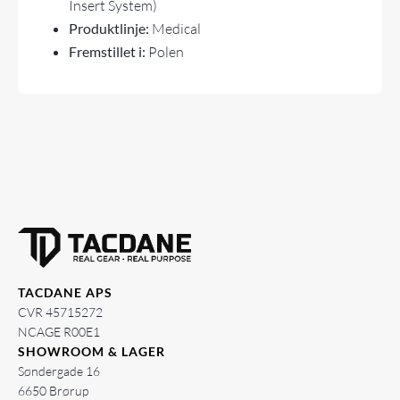
Insert System)
Produktlinje:
Medical
Fremstillet i:
Polen
TACDANE APS
CVR 45715272
NCAGE R00E1
SHOWROOM & LAGER
Søndergade 16
6650 Brørup