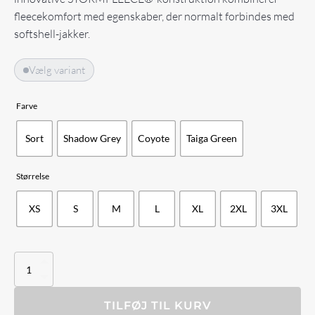
fleecekomfort med egenskaber, der normalt forbindes med
softshell-jakker.
Vælg variant
Farve
Sort
Shadow Grey
Coyote
Taiga Green
Størrelse
XS
S
M
L
XL
2XL
3XL
Helikon-
Tex
Patriot
PRO
TILFØJ TIL KURV