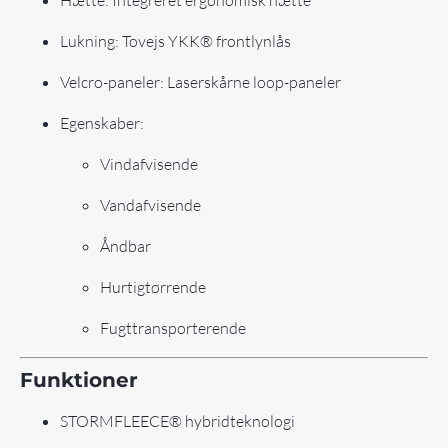
Hætte: Integreret ergonomisk hætte
Lukning: Tovejs YKK® frontlynlås
Velcro-paneler: Laserskårne loop-paneler
Egenskaber:
Vindafvisende
Vandafvisende
Åndbar
Hurtigtørrende
Fugttransporterende
Funktioner
STORMFLEECE® hybridteknologi