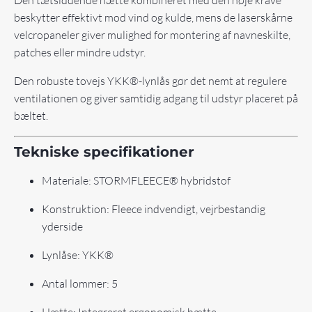
Den tætsiddende hætte kombineret med den høje krave
beskytter effektivt mod vind og kulde, mens de laserskårne
velcropaneler giver mulighed for montering af navneskilte,
patches eller mindre udstyr.
Den robuste tovejs YKK®-lynlås gør det nemt at regulere
ventilationen og giver samtidig adgang til udstyr placeret på
bæltet.
Tekniske specifikationer
Materiale: STORMFLEECE® hybridstof
Konstruktion: Fleece indvendigt, vejrbestandig
yderside
Lynlåse: YKK®
Antal lommer: 5