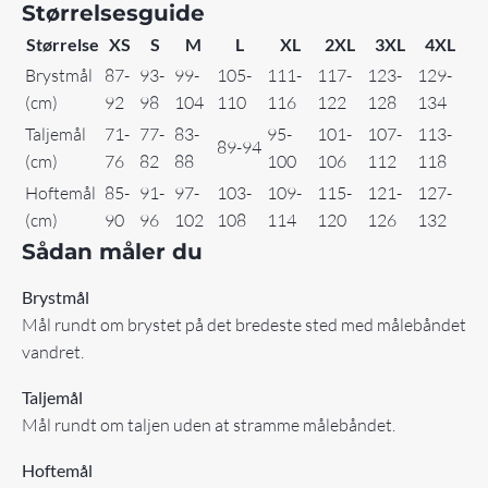
Størrelsesguide
Størrelse
XS
S
M
L
XL
2XL
3XL
4XL
Brystmål
87-
93-
99-
105-
111-
117-
123-
129-
(cm)
92
98
104
110
116
122
128
134
Taljemål
71-
77-
83-
95-
101-
107-
113-
89-94
(cm)
76
82
88
100
106
112
118
Hoftemål
85-
91-
97-
103-
109-
115-
121-
127-
(cm)
90
96
102
108
114
120
126
132
Sådan måler du
Brystmål
Mål rundt om brystet på det bredeste sted med målebåndet
vandret.
Taljemål
Mål rundt om taljen uden at stramme målebåndet.
Hoftemål