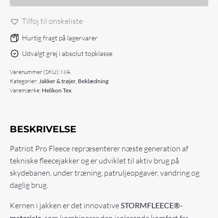
Fleece
antal
Tilføj til ønskeliste
Hurtig fragt på lagervarer
Udvalgt grej i absolut topklasse
Varenummer (SKU):
N/A
Kategorier:
Jakker & trøjer
,
Beklædning
Varemærke:
Helikon Tex
BESKRIVELSE
Patriot Pro Fleece repræsenterer næste generation af
tekniske fleecejakker og er udviklet til aktiv brug på
skydebanen, under træning, patruljeopgaver, vandring og
daglig brug.
Kernen i jakken er det innovative
STORMFLEECE®-
materiale