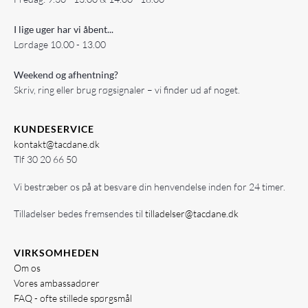
I lige uger har vi åbent...
Lørdage 10.00 - 13.00
Weekend og afhentning?
Skriv, ring eller brug røgsignaler – vi finder ud af noget.
KUNDESERVICE
kontakt@tacdane.dk
Tlf
30 20 66 50
Vi bestræber os på at besvare din henvendelse inden for 24 timer.
Tilladelser bedes fremsendes til
tilladelser@tacdane.dk
VIRKSOMHEDEN
Om os
Vores ambassadører
FAQ - ofte stillede spørgsmål