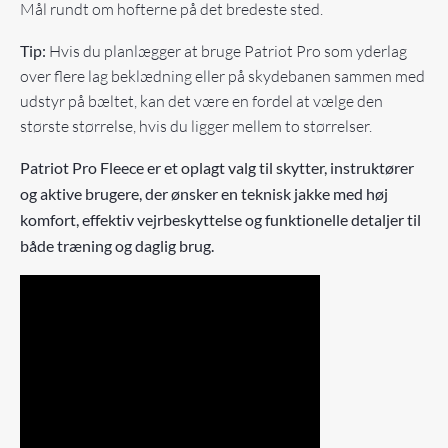
Mål rundt om hofterne på det bredeste sted.
Tip:
Hvis du planlægger at bruge Patriot Pro som yderlag
over flere lag beklædning eller på skydebanen sammen med
udstyr på bæltet, kan det være en fordel at vælge den
største størrelse, hvis du ligger mellem to størrelser.
Patriot Pro Fleece er et oplagt valg til skytter, instruktører
og aktive brugere, der ønsker en teknisk jakke med høj
komfort, effektiv vejrbeskyttelse og funktionelle detaljer til
både træning og daglig brug.