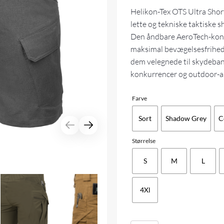
Helikon-Tex OTS Ultra Short
lette og tekniske taktiske sh
Den åndbare AeroTech-kons
maksimal bevægelsesfrihed 
dem velegnede til skydeban
konkurrencer og outdoor-ak
Farve
Sort
Shadow Grey
C
Størrelse
S
M
L
4Xl