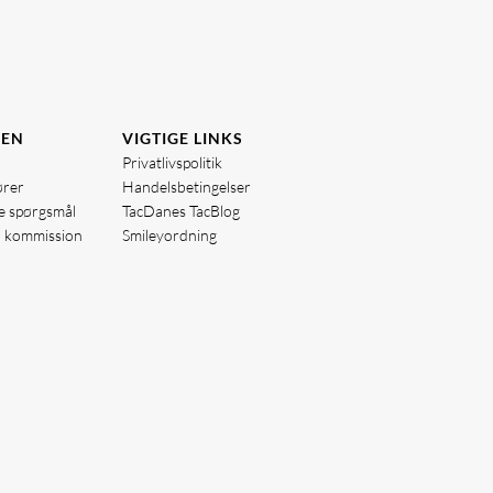
DEN
VIGTIGE LINKS
Privatlivspolitik
ører
Handelsbetingelser
de spørgsmål
TacDanes TacBlog
å kommission
Smileyordning