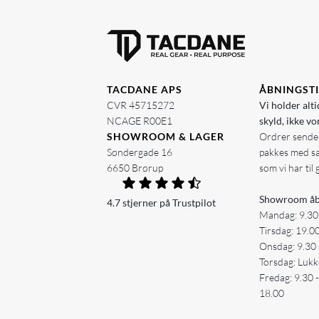
TACDANE APS
ÅBNINGST
CVR 45715272
Vi holder alti
NCAGE R00E1
skyld, ikke vo
SHOWROOM & LAGER
Ordrer sendes
Søndergade 16
pakkes med s
6650 Brørup
som vi har til 
Showroom åb
4.7 stjerner på Trustpilot
Mandag: 9.30
Tirsdag: 19.0
Onsdag: 9.30 
Torsdag: Lukk
Fredag: 9.30 
18.00