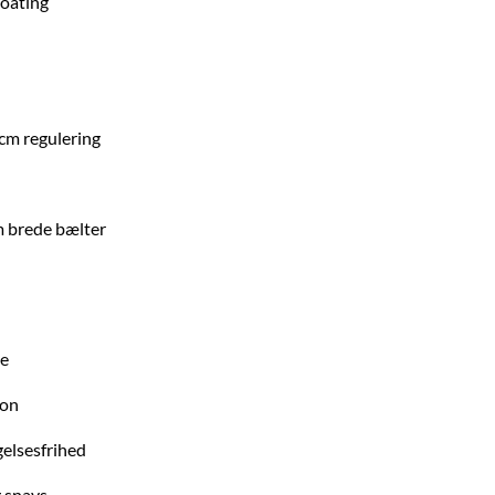
oating
 cm regulering
m brede bælter
le
ion
gelsesfrihed
 snavs