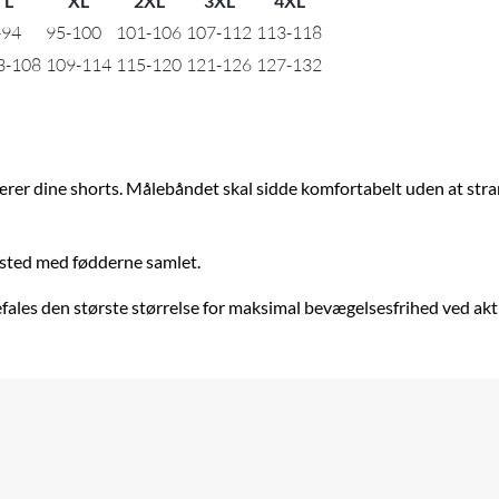
L
XL
2XL
3XL
4XL
-94
95-100
101-106
107-112
113-118
3-108
109-114
115-120
121-126
127-132
ærer dine shorts. Målebåndet skal sidde komfortabelt uden at st
 sted med fødderne samlet.
efales den største størrelse for maksimal bevægelsesfrihed ved a