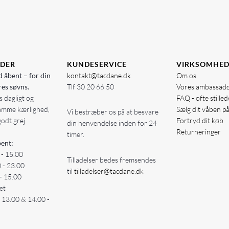
IDER
KUNDESERVICE
VIRKSOMHE
d åbent – for din
kontakt@tacdane.dk
Om os
res søvns.
Tlf
30 20 66 50
Vores ambassad
 dagligt og
FAQ - ofte stille
amme kærlighed,
Sælg dit våben p
Vi bestræber os på at besvare
godt grej
Fortryd dit køb
din henvendelse inden for 24
Returneringer
timer.
ent:
 - 15.00
Tilladelser bedes fremsendes
0 - 23.00
til
tilladelser@tacdane.dk
- 15.00
et
- 13.00 & 14.00 -