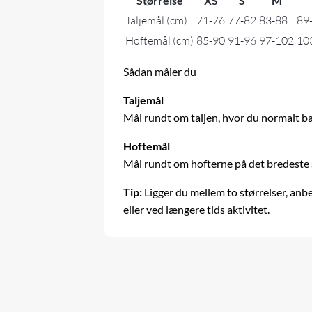
Størrelse
XS
S
M
Taljemål (cm)
71-76
77-82
83-88
89
Hoftemål (cm)
85-90
91-96
97-102
10
Sådan måler du
Taljemål
Mål rundt om taljen, hvor du normalt b
Hoftemål
Mål rundt om hofterne på det bredeste
Tip:
Ligger du mellem to størrelser, anb
eller ved længere tids aktivitet.