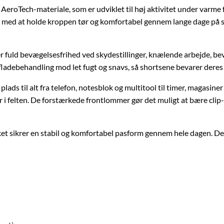
e AeroTech-materiale, som er udviklet til høj aktivitet under varme 
r med at holde kroppen tør og komfortabel gennem lange dage på 
 fuld bevægelsesfrihed ved skydestillinger, knælende arbejde, be
adebehandling mod let fugt og snavs, så shortsene bevarer deres 
lads til alt fra telefon, notesblok og multitool til timer, magasine
r i felten. De forstærkede frontlommer gør det muligt at bære clip-
vilket sikrer en stabil og komfortabel pasform gennem hele dagen. D