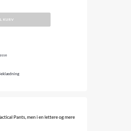
IL KURV
lasse
Beklædning
ctical Pants, men i en lettere og mere