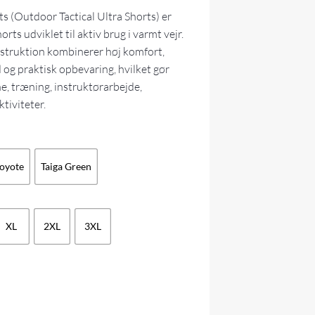
s (Outdoor Tactical Ultra Shorts) er
orts udviklet til aktiv brug i varmt vejr.
truktion kombinerer høj komfort,
og praktisk opbevaring, hvilket gør
e, træning, instruktørarbejde,
tiviteter.
oyote
Taiga Green
XL
2XL
3XL