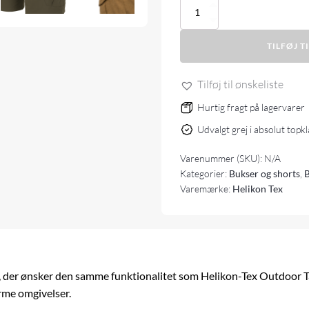
Helikon-
Tex
OTS
TILFØJ T
Ultra
Shorts
-
Tilføj til ønskeliste
Aero-
Tech
Hurtig fragt på lagervarer
antal
Udvalgt grej i absolut topk
Varenummer (SKU):
N/A
Kategorier:
Bukser og shorts
,
Varemærke:
Helikon Tex
e, der ønsker den samme funktionalitet som Helikon-Tex Outdoor Ta
rme omgivelser.