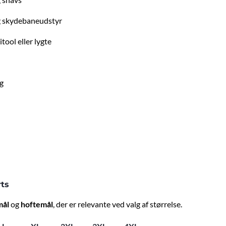
og skydebaneudstyr
tool eller lygte
g
rts
mål
og
hoftemål
, der er relevante ved valg af størrelse.