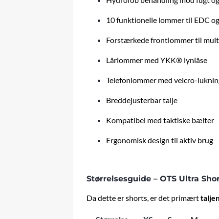
10 funktionelle lommer til EDC 
Forstærkede frontlommer til multi
Lårlommer med YKK® lynlåse
Telefonlommer med velcro-luknin
Breddejusterbar talje
Kompatibel med taktiske bælter
Ergonomisk design til aktiv brug
Størrelsesguide – OTS Ultra Sho
Da dette er shorts, er det primært
talje