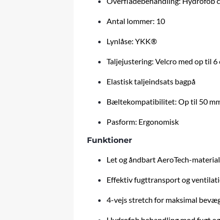
Overfladebehandling: Hydrofob c
Antal lommer: 10
Lynlåse: YKK®
Taljejustering: Velcro med op til 6
Elastisk taljeindsats bagpå
Bæltekompatibilitet: Op til 50 m
Pasform: Ergonomisk
Funktioner
Let og åndbart AeroTech-materia
Effektiv fugttransport og ventilat
4-vejs stretch for maksimal bevæ
Hydrofob behandling mod fugt og