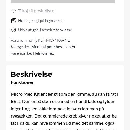
Med
Kit
Tilføj til ønskeliste
antal
Hurtig fragt på lagervarer
Udvalgt grej i absolut topklasse
Varenummer (SKU):
MO-M06-NL
Kategorier:
Medical pouches
,
Udstyr
Varemærke:
Helikon Tex
Beskrivelse
Funktioner
Micro Med Kit er tænkt som den lomme, du kan få fat i
først. Den er på størrelse med en håndflade og fylder
ingenting i en jakkelomme eller yderlommen på
rygsækken. Det gummierede greb giver noget at gribe
fat i, så du kan hive lommen ud med det samme, også