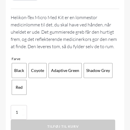
Helikon-Tex Micro Med Kit er en lommestor
medicinlomme til det, du skal have ved hånden, når
uheldet er ude. Det gummierede greb får den hurtigt
frem, og det reflekterende medicinerkors gør den nem
at finde. Den leveres tom, så du fylder selv de to rum.
Farve
Black
Coyote
Adaptive Green
Shadow Grey
Red
Helikon-
Tex
-
TILFØJ TIL KURV
Micro