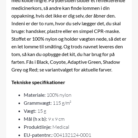
med kolde fingre. På ydersiden sidder et reflekterende
medicinerkors, så andre kan finde lommen i din
oppakning, hvis det ikke er dig selv, der åbner den.
Indeni er der to rum, hvor du selv lægger det, du skal
bruge: handsker, plastre eller en simpel CPR-maske.
Stoffet er 100% nylon og holder vægten nede, så det er
en let lomme til småting. Og trods navnet leveres den
tom, så kan du opbygge det kit, du har brug for på
farten. Fås i Black, Coyote, Adaptive Green, Shadow
Grey og Red; se variantvalget for aktuelle farver.
Tekniske specifikationer
Materiale:
100% nylon
Grammvægt:
115 g/m²
Vægt:
15 g
Mål (h x b):
9 x 9 cm
Produktlinje:
Medical
EU-patentnr.:
004132124-0001