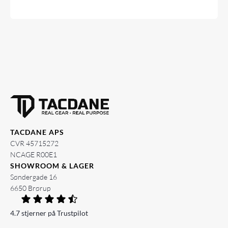
TACDANE APS
CVR 45715272
NCAGE R00E1
SHOWROOM & LAGER
Søndergade 16
6650 Brørup
4.7 stjerner på Trustpilot