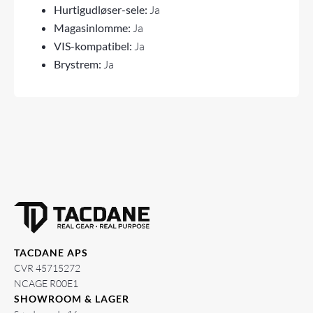
Hurtigudløser-sele:
Ja
Magasinlomme:
Ja
VIS-kompatibel:
Ja
Brystrem:
Ja
TACDANE APS
CVR 45715272
NCAGE R00E1
SHOWROOM & LAGER