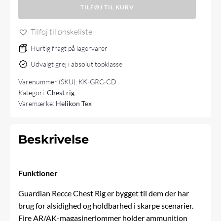
TILFØJ TIL KURV
Guardian
Recce
Chest
Tilføj til ønskeliste
Rig
-
Hurtig fragt på lagervarer
Cordura®
Udvalgt grej i absolut topklasse
antal
Varenummer (SKU):
KK-GRC-CD
Kategori:
Chest rig
Varemærke:
Helikon Tex
Beskrivelse
Funktioner
Guardian Recce Chest Rig er bygget til dem der har
brug for alsidighed og holdbarhed i skarpe scenarier.
Fire AR/AK-magasinerlommer holder ammunition