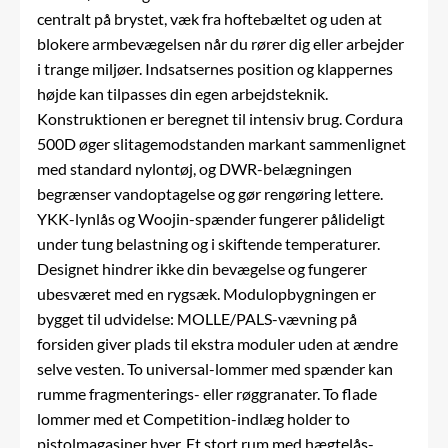
centralt på brystet, væk fra hoftebæltet og uden at
blokere armbevægelsen når du rører dig eller arbejder
i trange miljøer. Indsatsernes position og klappernes
højde kan tilpasses din egen arbejdsteknik.
Konstruktionen er beregnet til intensiv brug. Cordura
500D øger slitagemodstanden markant sammenlignet
med standard nylontøj, og DWR-belægningen
begrænser vandoptagelse og gør rengøring lettere.
YKK-lynlås og Woojin-spænder fungerer pålideligt
under tung belastning og i skiftende temperaturer.
Designet hindrer ikke din bevægelse og fungerer
ubesværet med en rygsæk. Modulopbygningen er
bygget til udvidelse: MOLLE/PALS-vævning på
forsiden giver plads til ekstra moduler uden at ændre
selve vesten. To universal-lommer med spænder kan
rumme fragmenterings- eller røggranater. To flade
lommer med et Competition-indlæg holder to
pistolmagasiner hver. Et stort rum med hægtelås-