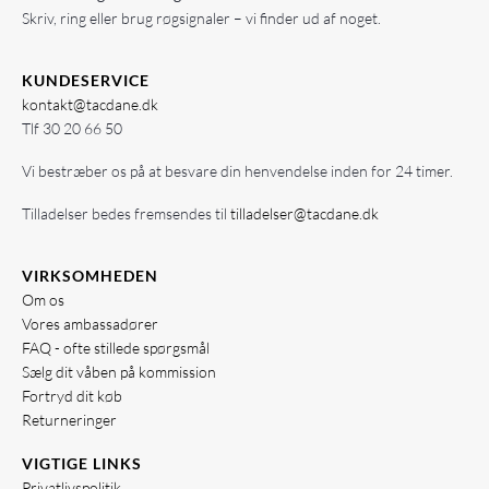
Skriv, ring eller brug røgsignaler – vi finder ud af noget.
KUNDESERVICE
kontakt@tacdane.dk
Tlf
30 20 66 50
Vi bestræber os på at besvare din henvendelse inden for 24 timer.
Tilladelser bedes fremsendes til
tilladelser@tacdane.dk
VIRKSOMHEDEN
Om os
Vores ambassadører
FAQ - ofte stillede spørgsmål
Sælg dit våben på kommission
Fortryd dit køb
Returneringer
VIGTIGE LINKS
Privatlivspolitik