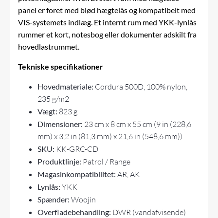
panel er foret med blød hægtelås og kompatibelt med
VIS-systemets indlæg. Et internt rum med YKK-lynlås
rummer et kort, notesbog eller dokumenter adskilt fra
hovedlastrummet.
Tekniske specifikationer
Hovedmateriale:
Cordura 500D, 100% nylon,
235 g/m2
Vægt:
823 g
Dimensioner:
23 cm x 8 cm x 55 cm (9 in (228,6
mm) x 3,2 in (81,3 mm) x 21,6 in (548,6 mm))
SKU:
KK-GRC-CD
Produktlinje:
Patrol / Range
Magasinkompatibilitet:
AR, AK
Lynlås:
YKK
Spænder:
Woojin
Overfladebehandling:
DWR (vandafvisende)