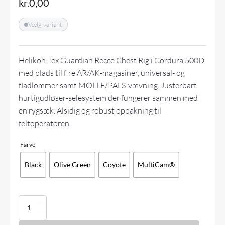
kr.
0,00
Vælg variant
Helikon-Tex Guardian Recce Chest Rig i Cordura 500D
med plads til fire AR/AK-magasiner, universal- og
fladlommer samt MOLLE/PALS-vævning. Justerbart
hurtigudløser-selesystem der fungerer sammen med
en rygsæk. Alsidig og robust oppakning til
feltoperatøren.
Farve
Black
Olive Green
Coyote
MultiCam®
Helikon-
Tex
-