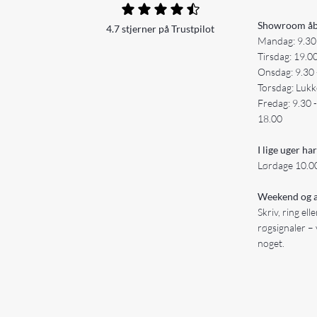
Showroom åb
4.7 stjerner på Trustpilot
Mandag: 9.30
Tirsdag: 19.0
Onsdag: 9.30 
Torsdag: Lukk
Fredag: 9.30 
18.00
I lige uger har
Lørdage 10.00
Weekend og a
Skriv, ring ell
røgsignaler – 
noget.