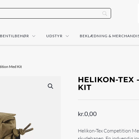
ÅBENTILBEHØR
UDSTYR
BEKLÆDNING & MERCHANDI
tition Med Kit
HELIKON-TEX 
KIT
kr.
0,00
Helikon-Tex Competition Med 
skydebanen. En indvendig in