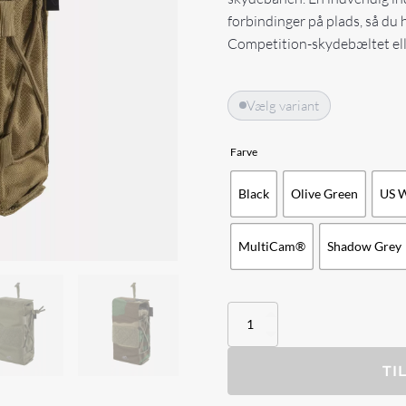
forbindinger på plads, så du
Competition-skydebæltet ell
Vælg variant
Farve
Black
Olive Green
US 
MultiCam®
Shadow Grey
Helikon-
Tex
-
Competition
TI
Med
Kit