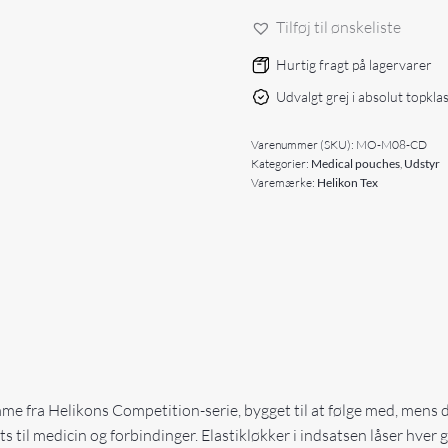
antal
Tilføj til ønskeliste
Hurtig fragt på lagervarer
Udvalgt grej i absolut topkla
Varenummer (SKU):
MO-M08-CD
Kategorier:
Medical pouches
,
Udstyr
Varemærke:
Helikon Tex
e fra Helikons Competition-serie, bygget til at følge med, mens 
s til medicin og forbindinger. Elastikløkker i indsatsen låser hve