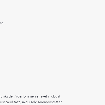
sse
du skyder. Yderlommen er syet i robust
r genstand fast, så du selv sammensætter