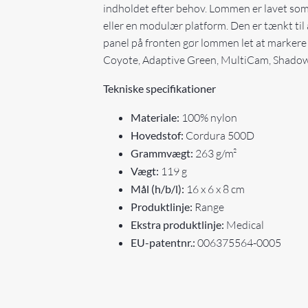
indholdet efter behov. Lommen er lavet som
eller en modulær platform. Den er tænkt til 
panel på fronten gør lommen let at markere 
Coyote, Adaptive Green, MultiCam, Shadow G
Tekniske specifikationer
Materiale:
100% nylon
Hovedstof:
Cordura 500D
Grammvægt:
263 g/m²
Vægt:
119 g
Mål (h/b/l):
16 x 6 x 8 cm
Produktlinje:
Range
Ekstra produktlinje:
Medical
EU-patentnr.:
006375564-0005