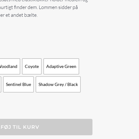
 hurtigt finder dem. Lommen sidder på
er et andet bælte.
Woodland
Coyote
Adaptive Green
Sentinel Blue
Shadow Grey / Black
LFØJ TIL KURV