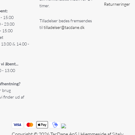
Returneringer
timer.
ent:
 - 15.00
Tilladelser bedes fremsendes
0 - 23.00
til
tilladelser@tacdane.dk
- 15.00
et
- 13.00 & 14.00 -
 vi åbent...
 - 13.00
fhentning?
er brug
vi finder ud af
Copyright © 2026 TacDane ApS | Hjemmeside af
Sitely