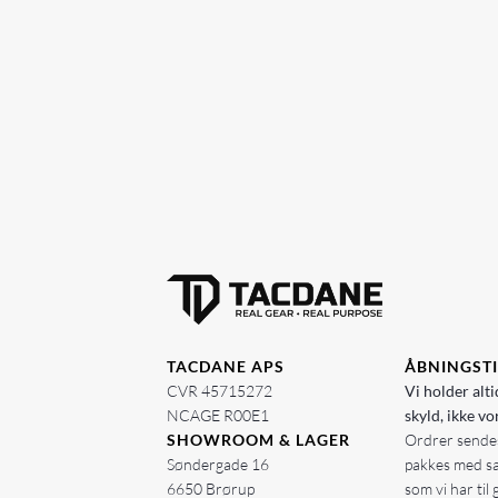
TACDANE APS
ÅBNINGST
CVR 45715272
Vi holder alti
NCAGE R00E1
skyld, ikke vo
SHOWROOM & LAGER
Ordrer sendes
Søndergade 16
pakkes med s
6650 Brørup
som vi har til 