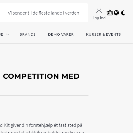
Vi sender til de fleste lande i verden
Log ind
SE
BRANDS
DEMO VARER
KURSER & EVENTS
- COMPETITION MED
Kit giver din førstehjælp ét fast sted på
dsats med elastikløkker holder medicin og