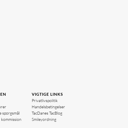
DEN
VIGTIGE LINKS
Privatlivspolitik
ører
Handelsbetingelser
de spørgsmål
TacDanes TacBlog
å kommission
Smileyordning