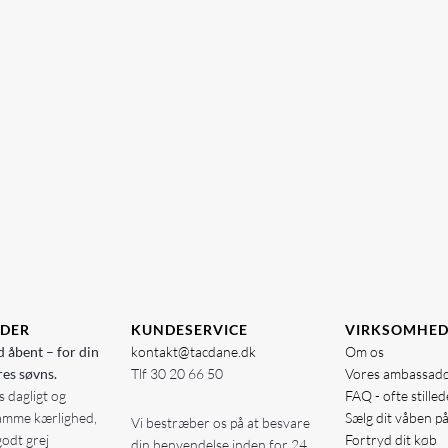
IDER
KUNDESERVICE
VIRKSOMHE
d åbent – for din
kontakt@tacdane.dk
Om os
res søvns.
Tlf
30 20 66 50
Vores ambassad
 dagligt og
FAQ - ofte stille
amme kærlighed,
Sælg dit våben p
Vi bestræber os på at besvare
godt grej
Fortryd dit køb
din henvendelse inden for 24