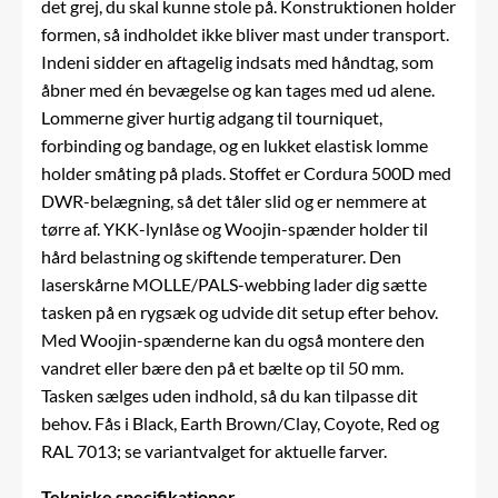
det grej, du skal kunne stole på. Konstruktionen holder
formen, så indholdet ikke bliver mast under transport.
Indeni sidder en aftagelig indsats med håndtag, som
åbner med én bevægelse og kan tages med ud alene.
Lommerne giver hurtig adgang til tourniquet,
forbinding og bandage, og en lukket elastisk lomme
holder småting på plads. Stoffet er Cordura 500D med
DWR-belægning, så det tåler slid og er nemmere at
tørre af. YKK-lynlåse og Woojin-spænder holder til
hård belastning og skiftende temperaturer. Den
laserskårne MOLLE/PALS-webbing lader dig sætte
tasken på en rygsæk og udvide dit setup efter behov.
Med Woojin-spænderne kan du også montere den
vandret eller bære den på et bælte op til 50 mm.
Tasken sælges uden indhold, så du kan tilpasse dit
behov. Fås i Black, Earth Brown/Clay, Coyote, Red og
RAL 7013; se variantvalget for aktuelle farver.
Tekniske specifikationer