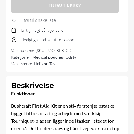
TILFØJ TIL KURV
Bushcraft
First
Aid
Tilføj til ønskeliste
Kit
antal
Hurtig fragt på lagervarer
Udvalgt grej i absolut topklasse
Varenummer (SKU):
MO-BFK-CD
Kategorier:
Medical pouches
,
Udstyr
Varemærke:
Helikon Tex
Beskrivelse
Funktioner
Bushcraft First Aid Kit er en stiv førstehjælpstaske
bygget til bushcraft og arbejde med værktøj.
Tourniquet-pladsen ligger inde i tasken i stedet for
udenpå. Det holder snavs og hårdt vejr væk fra netop