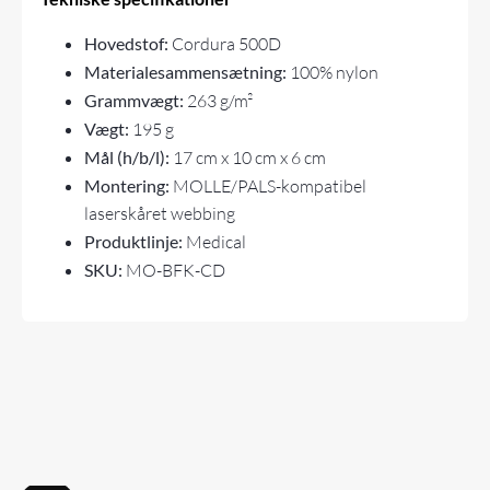
Hovedstof:
Cordura 500D
Materialesammensætning:
100% nylon
Grammvægt:
263 g/m²
Vægt:
195 g
Mål (h/b/l):
17 cm x 10 cm x 6 cm
Montering:
MOLLE/PALS-kompatibel
laserskåret webbing
Produktlinje:
Medical
SKU:
MO-BFK-CD