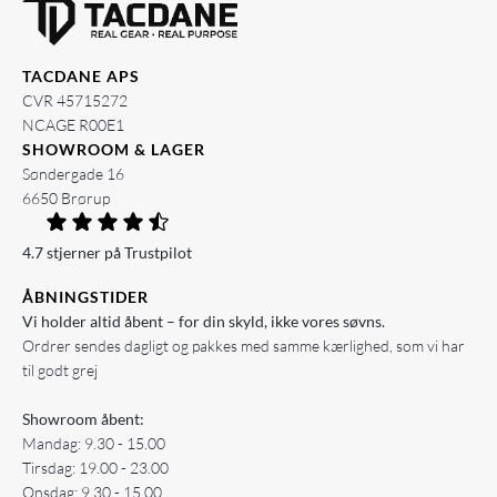
TACDANE APS
CVR 45715272
NCAGE R00E1
SHOWROOM & LAGER
Søndergade 16
6650 Brørup
4.7 stjerner på Trustpilot
ÅBNINGSTIDER
Vi holder altid åbent – for din skyld, ikke vores søvns.
Ordrer sendes dagligt og pakkes med samme kærlighed, som vi har
til godt grej
Showroom åbent:
Mandag: 9.30 - 15.00
Tirsdag: 19.00 - 23.00
Onsdag: 9.30 - 15.00