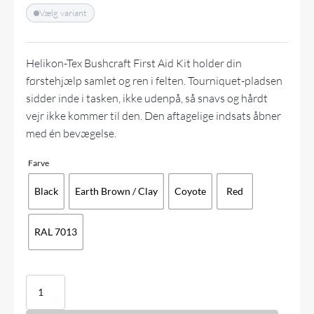
Vælg variant
Helikon-Tex Bushcraft First Aid Kit holder din
førstehjælp samlet og ren i felten. Tourniquet-pladsen
sidder inde i tasken, ikke udenpå, så snavs og hårdt
vejr ikke kommer til den. Den aftagelige indsats åbner
med én bevægelse.
Farve
Black
Earth Brown / Clay
Coyote
Red
RAL 7013
Helikon-
Tex
-