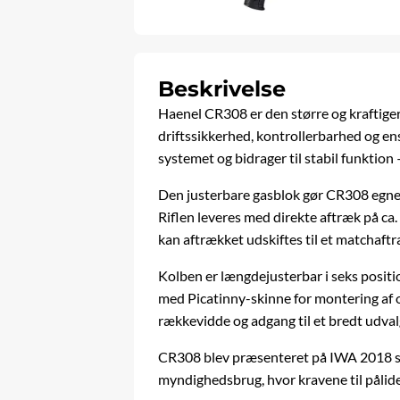
Beskrivelse
Haenel CR308 er den større og kraftig
driftssikkerhed, kontrollerbarhed og en
systemet og bidrager til stabil funktion 
Den justerbare gasblok gør CR308 egnet
Riflen leveres med direkte aftræk på ca.
kan aftrækket udskiftes til et matchaftr
Kolben er længdejusterbar i seks position
med Picatinny-skinne for montering af o
rækkevidde og adgang til et bredt udval
CR308 blev præsenteret på IWA 2018 som
myndighedsbrug, hvor kravene til pålidel