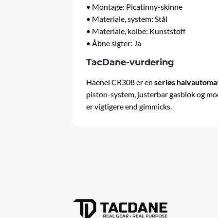
• Montage: Picatinny-skinne
• Materiale, system: Stål
• Materiale, kolbe: Kunststoff
• Åbne sigter: Ja
TacDane-vurdering
Haenel CR308 er en
seriøs halvautomat
piston-system, justerbar gasblok og mod
er vigtigere end gimmicks.