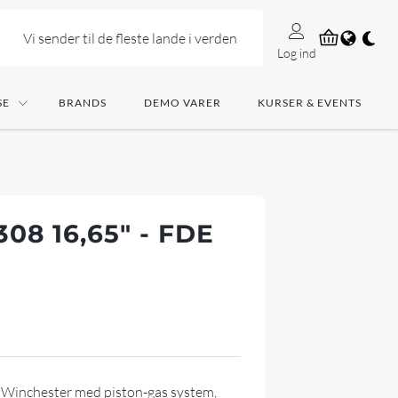
Vi sender til de fleste lande i verden
Log ind
SE
BRANDS
DEMO VARER
KURSER & EVENTS
08 16,65" - FDE
8 Winchester med piston-gas system,