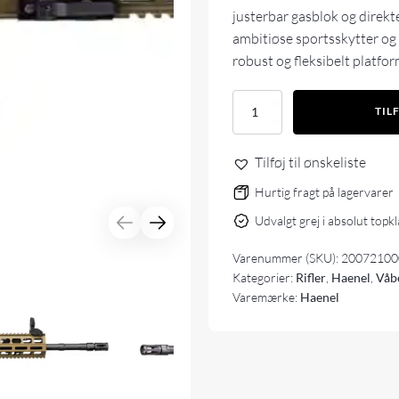
justerbar gasblok og direkte
ambitiøse sportsskytter og 
robust og fleksibelt platfo
Haenel
TIL
CR308
16,65"
-
Tilføj til ønskeliste
FDE
antal
Hurtig fragt på lagervarer
Udvalgt grej i absolut topk
Varenummer (SKU):
20072100
Kategorier:
Rifler
,
Haenel
,
Våb
Varemærke:
Haenel