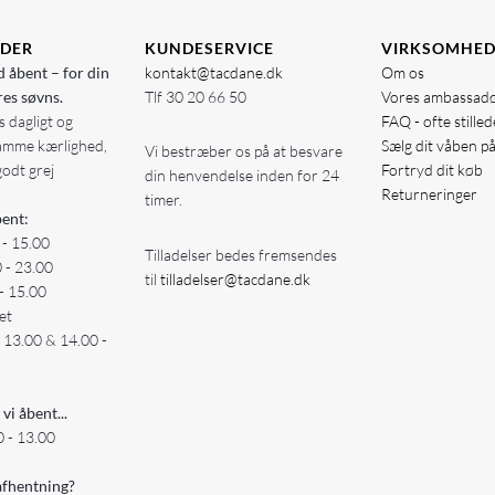
IDER
KUNDESERVICE
VIRKSOMHE
d åbent – for din
kontakt@tacdane.dk
Om os
res søvns.
Tlf
30 20 66 50
Vores ambassad
 dagligt og
FAQ - ofte stille
amme kærlighed,
Sælg dit våben p
Vi bestræber os på at besvare
godt grej
Fortryd dit køb
din henvendelse inden for 24
Returneringer
timer.
ent:
 - 15.00
Tilladelser bedes fremsendes
0 - 23.00
til
tilladelser@tacdane.dk
- 15.00
et
- 13.00 & 14.00 -
 vi åbent...
 - 13.00
fhentning?