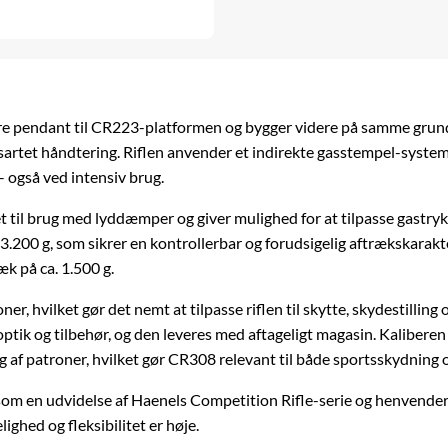
ere pendant til CR223-platformen og bygger videre på samme grun
sartet håndtering. Riflen anvender et indirekte gasstempel-system 
– også ved intensiv brug.
 til brug med lyddæmper og giver mulighed for at tilpasse gastry
 3.200 g, som sikrer en kontrollerbar og forudsigelig aftrækskarak
æk på ca. 1.500 g.
er, hvilket gør det nemt at tilpasse riflen til skytte, skydestillin
ptik og tilbehør, og den leveres med aftageligt
magasin
. Kalibere
g af patroner, hvilket gør CR308 relevant til både sportsskydning 
 en udvidelse af Haenels Competition Rifle-serie og henvender si
ighed og fleksibilitet er høje.