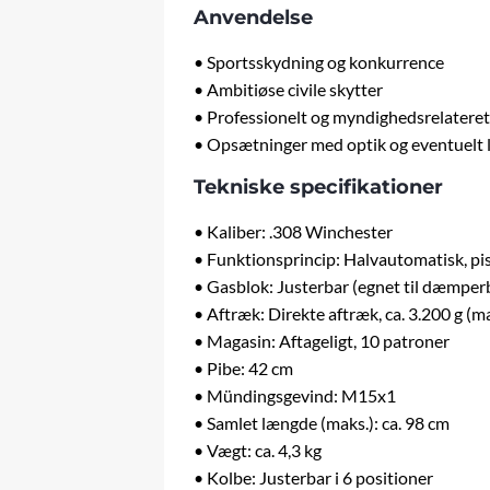
Anvendelse
• Sportsskydning og konkurrence
• Ambitiøse civile skytter
• Professionelt og myndighedsrelateret
• Opsætninger med optik og eventuel
Tekniske specifikationer
• Kaliber: .308 Winchester
• Funktionsprincip: Halvautomatisk, p
• Gasblok: Justerbar (egnet til dæmper
• Aftræk: Direkte aftræk, ca. 3.200 g (m
• Magasin: Aftageligt, 10 patroner
• Pibe: 42 cm
• Mündingsgevind: M15x1
• Samlet længde (maks.): ca. 98 cm
• Vægt: ca. 4,3 kg
•
Kolbe
: Justerbar i 6 positioner