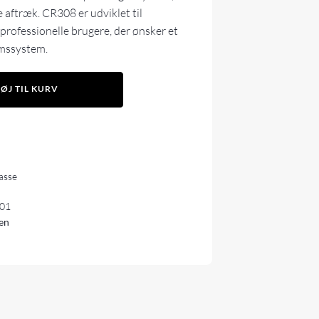
 aftræk. CR308 er udviklet til
professionelle brugere, der ønsker et
rmssystem.
FØJ TIL KURV
lasse
01
en