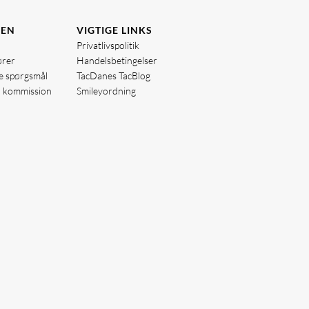
DEN
VIGTIGE LINKS
Privatlivspolitik
ører
Handelsbetingelser
de spørgsmål
TacDanes TacBlog
å kommission
Smileyordning