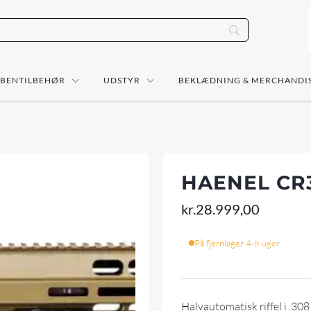
ÅBENTILBEHØR
UDSTYR
BEKLÆDNING & MERCHANDI
HAENEL CR3
kr.
28.999,00
På fjernlager
·
4-8 uger
Halvautomatisk
riffel
i .30