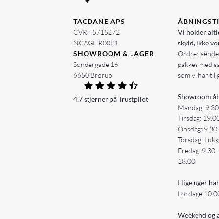
TACDANE APS
ÅBNINGST
CVR 45715272
Vi holder alti
NCAGE R00E1
skyld, ikke vo
SHOWROOM & LAGER
Ordrer sendes
Søndergade 16
pakkes med s
6650 Brørup
som vi har til 
Showroom åb
4.7 stjerner på Trustpilot
Mandag: 9.30
Tirsdag: 19.0
Onsdag: 9.30 
Torsdag: Lukk
Fredag: 9.30 
18.00
I lige uger har
Lørdage 10.00
Weekend og a