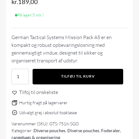
kr.
189,00
På lager
(5 stk.)
German Tactical Systems Mission Pack A5 er en
kompakt og robust opbevaringsløsning med
gennemsigtigt vindue, designet til sikker og
organiseret transport af udstyr.
GERMAN
TILFØJ TIL KURV
TACTICAL
SYSTEMS
Tilføj til ønskeliste
Mission
Pack
Hurtig fragt på lagervarer
A5
-
Udvalgt grej i absolut topklasse
Stone
Grey
Varenummer (SKU):
GTS-7516-SGO
Olive
Kategorier:
Diverse pouches
,
Diverse pouches
,
Foderaler,
antal
rangebags & organisering