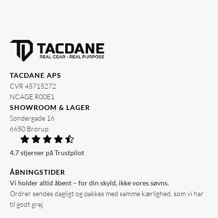
TACDANE APS
CVR 45715272
NCAGE R00E1
SHOWROOM & LAGER
Søndergade 16
6650 Brørup
4.7 stjerner på Trustpilot
ÅBNINGSTIDER
Vi holder altid åbent – for din skyld, ikke vores søvns.
Ordrer sendes dagligt og pakkes med samme kærlighed, som vi har
til godt grej