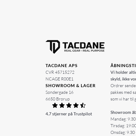
TACDANE APS
ÅBNINGST
CVR 45715272
Vi holder alti
NCAGE R00E1
skyld, ikke vo
SHOWROOM & LAGER
Ordrer sendes
Søndergade 16
pakkes med s
6650 Brørup
som vi har til 
Showroom åb
4.7 stjerner på Trustpilot
Mandag: 9.30
Tirsdag: 19.0
Onsdag: 9.30 