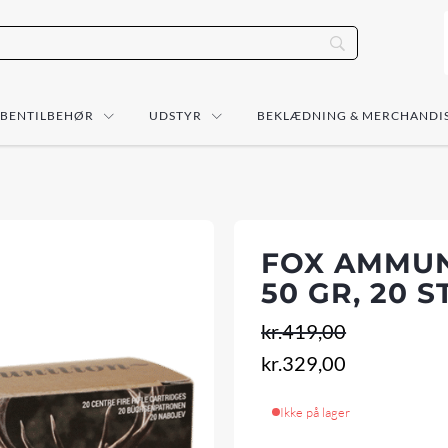
ÅBENTILBEHØR
UDSTYR
BEKLÆDNING & MERCHANDI
FOX AMMUNI
50 GR, 20 S
kr.
419,00
Den
Den
kr.
329,00
oprindelige
aktuelle
Ikke på lager
pris
pris