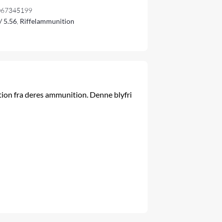
067345199
/ 5.56
,
Riffelammunition
ion fra deres ammunition. Denne blyfri