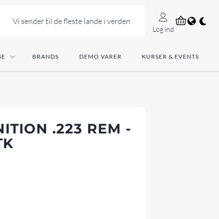
Vi sender til de fleste lande i verden
Log ind
SE
BRANDS
DEMO VARER
KURSER & EVENTS
TION .223 REM -
TK