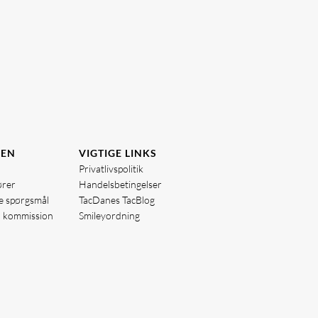
DEN
VIGTIGE LINKS
Privatlivspolitik
ører
Handelsbetingelser
de spørgsmål
TacDanes TacBlog
å kommission
Smileyordning