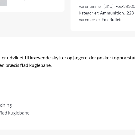
Varenummer (SKU):
Fox-3830
Kategorier:
Ammunition
,
.223 
Varemærke:
Fox Bullets
r udviklet til krævende skytter og jægere, der ønsker toppræstat
 en præcis flad kuglebane.
ydning
 flad kuglebane