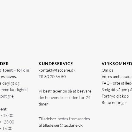
IDER
KUNDESERVICE
VIRKSOMHE
d åbent – for din
kontakt@tacdane.dk
Om os
res søvns.
Tlf
30 20 66 50
Vores ambassad
 dagligt og
FAQ - ofte stille
amme kærlighed,
Sælg dit våben p
Vi bestræber os på at besvare
godt grej
Fortryd dit køb
din henvendelse inden for 24
Returneringer
timer.
ent:
 - 15.00
Tilladelser bedes fremsendes
0 - 23.00
til
tilladelser@tacdane.dk
- 15.00