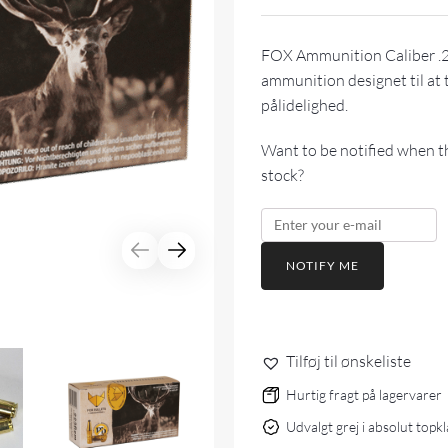
var:
er:
kr.419,00.
kr.329,00.
FOX Ammunition Caliber .2
ammunition designet til at 
pålidelighed.
Want to be notified when th
stock?
NOTIFY ME
Tilføj til ønskeliste
Hurtig fragt på lagervarer
Udvalgt grej i absolut topk