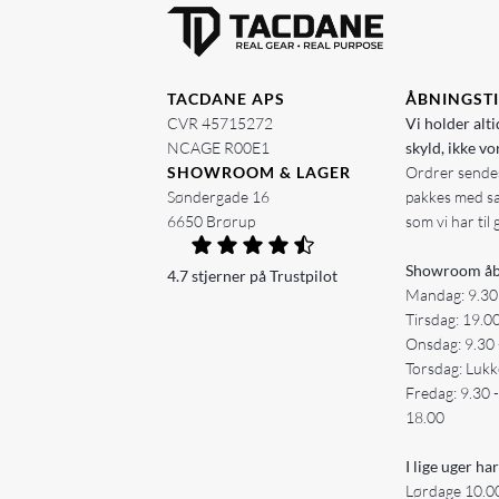
TACDANE APS
ÅBNINGST
CVR 45715272
Vi holder alti
NCAGE R00E1
skyld, ikke vo
SHOWROOM & LAGER
Ordrer sendes
Søndergade 16
pakkes med s
6650 Brørup
som vi har til 
Showroom åb
4.7 stjerner på Trustpilot
Mandag: 9.30
Tirsdag: 19.0
Onsdag: 9.30 
Torsdag: Lukk
Fredag: 9.30 
18.00
I lige uger har
Lørdage 10.00