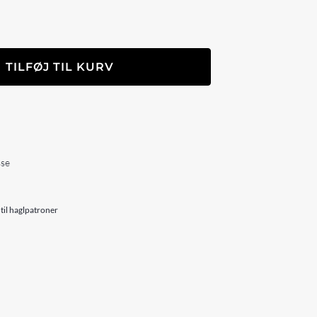
TILFØJ TIL KURV
sse
il haglpatroner