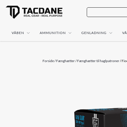
VÅBEN
AMMUNITION
GENLADNING
V
Forside
/
Fænghætter
/
Fænghætter til haglpatroner
/ Fio