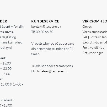
IDER
KUNDESERVICE
VIRKSOMHE
d åbent – for din
kontakt@tacdane.dk
Om os
res søvns.
Tlf
30 20 66 50
Vores ambassad
 dagligt og
FAQ - ofte stille
amme kærlighed,
Sælg dit våben p
Vi bestræber os på at besvare
godt grej
Fortryd dit køb
din henvendelse inden for 24
Returneringer
timer.
ent:
 - 15.00
Tilladelser bedes fremsendes
0 - 23.00
til
tilladelser@tacdane.dk
- 15.00
et
- 13.00 & 14.00 -
 vi åbent...
 - 13.00