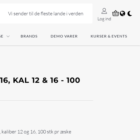
Vi sender til de fleste lande i verden
Log ind
SE
BRANDS
DEMO VARER
KURSER & EVENTS
6, KAL 12 & 16 - 100
 kaliber 12 og 16, 100 stk pr æske