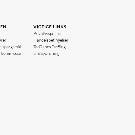
DEN
VIGTIGE LINKS
Privatlivspolitik
ører
Handelsbetingelser
de spørgsmål
TacDanes TacBlog
å kommission
Smileyordning