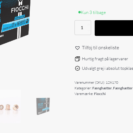
Kun 3 tilbage
Fiocchi
SUR
616,
kal
Tilføj til ønskeliste
12
&
Hurtig fragt på lagervarer
16
-
Udvalgt grej i absolut topkla
100
stk
antal
Varenummer (SKU):
126170
Kategorier:
Fænghætter
,
Fænghætter t
Varemærke:
Fiocchi