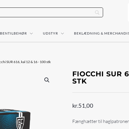
ÅBENTILBEHØR
UDSTYR
BEKLÆDNING & MERCHANDI
cchi SUR 616, kal 12 & 16 - 100 stk
FIOCCHI SUR 61
STK
kr.
51,00
Fænghætter til haglpatroner,