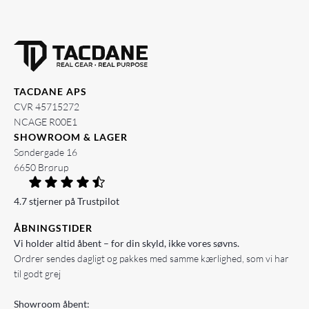
TACDANE APS
CVR 45715272
NCAGE R00E1
SHOWROOM & LAGER
Søndergade 16
6650 Brørup
4.7 stjerner på Trustpilot
ÅBNINGSTIDER
Vi holder altid åbent – for din skyld, ikke vores søvns.
Ordrer sendes dagligt og pakkes med samme kærlighed, som vi har
til godt grej
Showroom åbent: