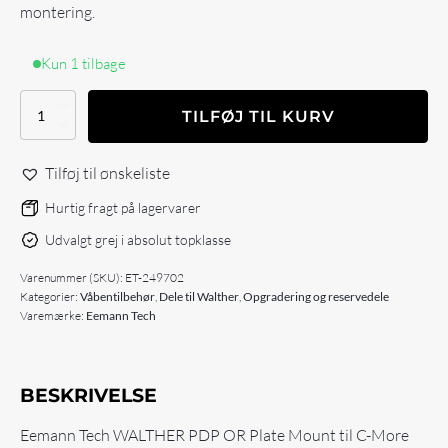
montering.
Kun 1 tilbage
Eemann
TILFØJ TIL KURV
Tech
WALTHER
PDP
Tilføj til ønskeliste
OR
Plate
Hurtig fragt på lagervarer
Mount
Udvalgt grej i absolut topklasse
for
C-
Varenummer (SKU):
ET-249702
More
Kategorier:
Våbentilbehør
,
Dele til Walther
,
Opgradering og reservedele
RTS
Varemærke:
Eemann Tech
antal
BESKRIVELSE
Eemann Tech WALTHER PDP OR Plate Mount til C-More