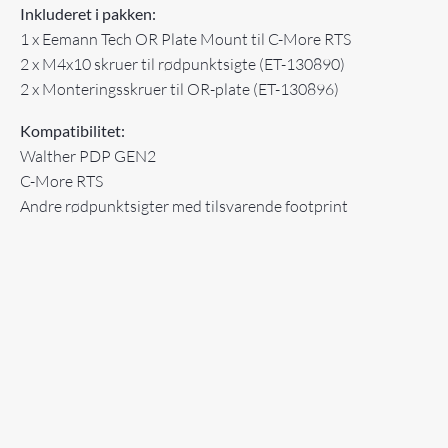
Inkluderet i pakken:
1 x Eemann Tech OR Plate Mount til C-More RTS
2 x M4x10 skruer til rødpunktsigte (ET-130890)
2 x Monteringsskruer til OR-plate (ET-130896)
Kompatibilitet:
Walther PDP GEN2
C-More RTS
Andre rødpunktsigter med tilsvarende footprint