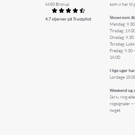
6650 Brørup
som vi har til 
Showroom åb
4.7 stjerner på Trustpilot
Mandag: 9.30
Tirsdag: 19.0
Onsdag: 9.30 
Torsdag: Lukk
Fredag: 9.30 
18.00
I lige uger har
Lørdage 10.00
Weekend og a
Skriv, ring ell
røgsignaler – 
noget.