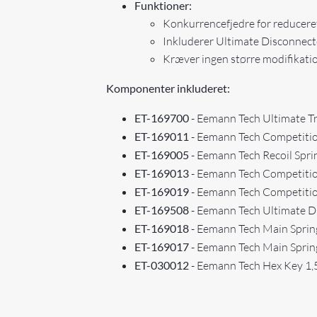
Funktioner:
Konkurrencefjedre for reducere
Inkluderer Ultimate Disconnector
Kræver ingen større modifikation
Komponenter inkluderet:
ET-169700
- Eemann Tech Ultimate Tri
ET-169011
- Eemann Tech Competition 
ET-169005
- Eemann Tech Recoil Spring
ET-169013
- Eemann Tech Competition 
ET-169019
- Eemann Tech Competition 
ET-169508
- Eemann Tech Ultimate Di
ET-169018
- Eemann Tech Main Spring f
ET-169017
- Eemann Tech Main Spring 
ET-030012
- Eemann Tech Hex Key 1,5