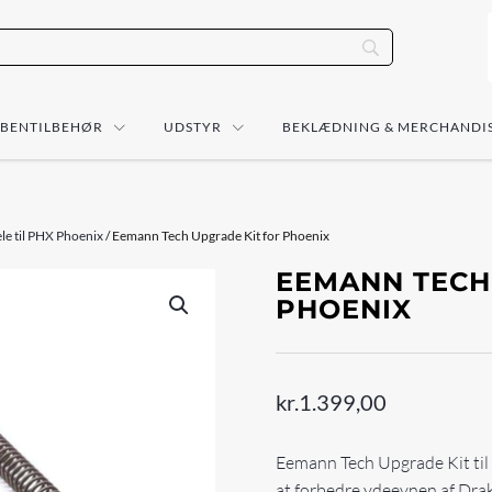
ÅBENTILBEHØR
UDSTYR
BEKLÆDNING & MERCHANDI
le til PHX Phoenix
/ Eemann Tech Upgrade Kit for Phoenix
EEMANN TECH
PHOENIX
kr.
1.399,00
Eemann Tech Upgrade Kit til 
at forbedre ydeevnen af Dra