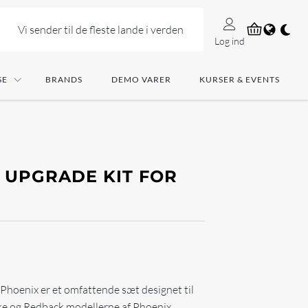
Vi sender til de fleste lande i verden
Log ind
SE
BRANDS
DEMO VARER
KURSER & EVENTS
 UPGRADE KIT FOR
Phoenix er et omfattende sæt designet til
ke og Redback modellerne af Phoenix