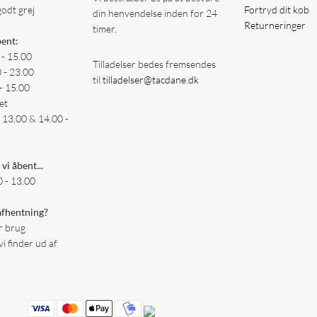
godt grej
Fortryd dit køb
din henvendelse inden for 24
Returneringer
timer.
ent:
 - 15.00
Tilladelser bedes fremsendes
0 - 23.00
til
tilladelser@tacdane.dk
- 15.00
et
- 13.00 & 14.00 -
 vi åbent...
 - 13.00
fhentning?
er brug
vi finder ud af