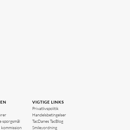
DEN
VIGTIGE LINKS
Privatlivspolitik
ører
Handelsbetingelser
de spørgsmål
TacDanes TacBlog
å kommission
Smileyordning