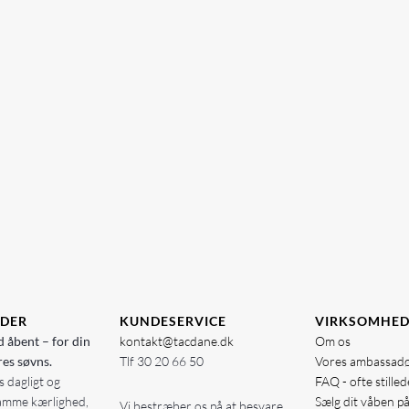
IDER
KUNDESERVICE
VIRKSOMHE
d åbent – for din
kontakt@tacdane.dk
Om os
res søvns.
Tlf
30 20 66 50
Vores ambassad
 dagligt og
FAQ - ofte stille
amme kærlighed,
Sælg dit våben p
Vi bestræber os på at besvare