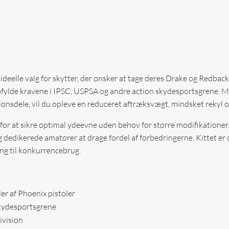
deelle valg for skytter, der ønsker at tage deres Drake og Redback
at opfylde kravene i IPSC, USPSA og andre action skydesportsgrene
onsdele, vil du opleve en reduceret aftræksvægt, mindsket rekyl og
 for at sikre optimal ydeevne uden behov for større modifikationer. I
g dedikerede amatører at drage fordel af forbedringerne. Kittet er o
ing til konkurrencebrug.
r af Phoenix pistoler
kydesportsgrene
ivision