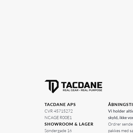
TACDANE APS
ÅBNINGST
CVR 45715272
Vi holder alti
NCAGE R00E1
skyld, ikke vo
SHOWROOM & LAGER
Ordrer sendes
Søndergade 16
pakkes med s