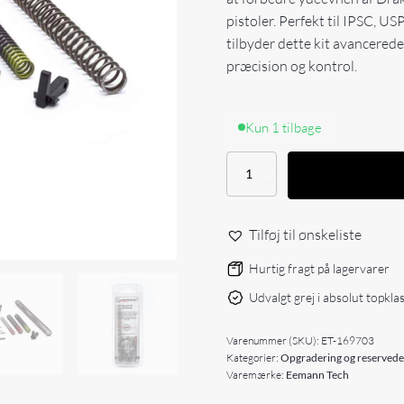
pistoler. Perfekt til IPSC, 
tilbyder dette kit avancered
præcision og kontrol.
Kun 1 tilbage
Eemann
Tech
Upgrade
Kit
Tilføj til ønskeliste
for
Phoenix
Hurtig fragt på lagervarer
antal
Udvalgt grej i absolut topkla
Varenummer (SKU):
ET-169703
Kategorier:
Opgradering og reservede
Varemærke:
Eemann Tech