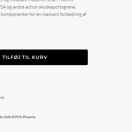
USPSA og andre action skydesportsgrene,
e komponenter for en markant forbedring af
TILFØJ TIL KURV
sse
le
,
Dele til PHX Phoenix