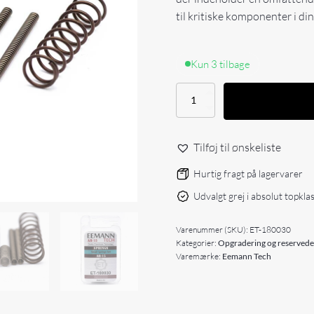
til kritiske komponenter i din 
Kun 3 tilbage
Eemann
Tech
Small
Springs
Tilføj til ønskeliste
Set
for
Hurtig fragt på lagervarer
AR-
15
Udvalgt grej i absolut topkla
antal
Varenummer (SKU):
ET-180030
Kategorier:
Opgradering og reservede
Varemærke:
Eemann Tech