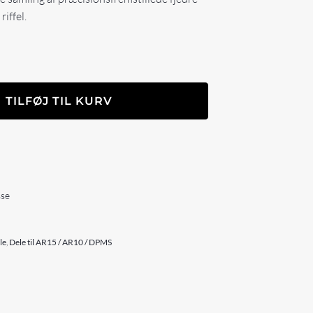
riffel.
TILFØJ TIL KURV
sse
le
,
Dele til AR15 / AR10 / DPMS