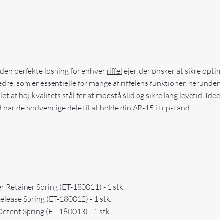
 den perfekte løsning for enhver
riffel
ejer, der ønsker at sikre opti
jedre, som er essentielle for mange af riffelens funktioner, herun
let af høj-kvalitets stål for at modstå slid og sikre lang levetid. I
d har de nødvendige dele til at holde din AR-15 i topstand.
 Retainer Spring (ET-180011) - 1 stk.
ease Spring (ET-180012) - 1 stk.
tent Spring (ET-180013) - 1 stk.