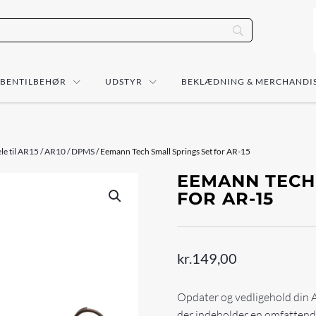
ÅBENTILBEHØR
UDSTYR
BEKLÆDNING & MERCHANDI
le til AR15 / AR10 / DPMS
/ Eemann Tech Small Springs Set for AR-15
EEMANN TECH
FOR AR-15
kr.
149,00
Opdater og vedligehold din 
der indeholder en omfattende