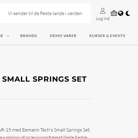
Vi sender til de fleste lande i verden
Log ind
SE
BRANDS
DEMO VARER
KURSER & EVENTS
 SMALL SPRINGS SET
AR-15 med Eemann Tech's Small Springs Set,
 samling af præcisionsfremstillede fjedre