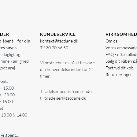
IDER
KUNDESERVICE
VIRKSOMHE
d åbent – for din
kontakt@tacdane.dk
Om os
res søvns.
Tlf
30 20 66 50
Vores ambassad
 dagligt og
FAQ - ofte stille
amme kærlighed,
Sælg dit våben p
Vi bestræber os på at besvare
godt grej
Fortryd dit køb
din henvendelse inden for 24
Returneringer
timer.
ent:
 - 15.00
Tilladelser bedes fremsendes
0 - 23.00
til
tilladelser@tacdane.dk
- 15.00
et
- 13.00 & 14.00 -
 vi åbent...