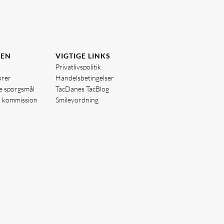
DEN
VIGTIGE LINKS
Privatlivspolitik
ører
Handelsbetingelser
de spørgsmål
TacDanes TacBlog
å kommission
Smileyordning