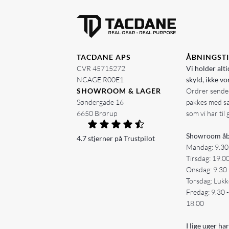
TACDANE APS
ÅBNINGST
CVR 45715272
Vi holder alti
NCAGE R00E1
skyld, ikke vo
SHOWROOM & LAGER
Ordrer sendes
Søndergade 16
pakkes med s
6650 Brørup
som vi har til 
Showroom åb
4.7 stjerner på Trustpilot
Mandag: 9.30
Tirsdag: 19.0
Onsdag: 9.30 
Torsdag: Lukk
Fredag: 9.30 
18.00
I lige uger har