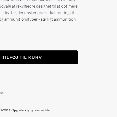
dvalg af rekylfjedre designet til at optimere
il skytter, der ønsker præcis kalibrering til
r og ammunitionstyper - særligt ammunition
TILFØJ TIL KURV
sse
911/2011
,
Opgradering og reservedele