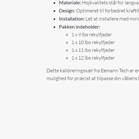
Materiale:
Højkvalitets stål for langv
Design:
Optimeret til forbedret kraftf
Installation:
Let at installere med min
Pakken indeholder:
1 x 9 lbs rekylfjeder
1 x 10 lbs rekylfjeder
1 x 11 lbs rekylfjeder
1 x 12 lbs rekylfjeder
Dette kalibreringssæt fra Eemann Tech er en 
mulighed for præcist at tilpasse din våbens