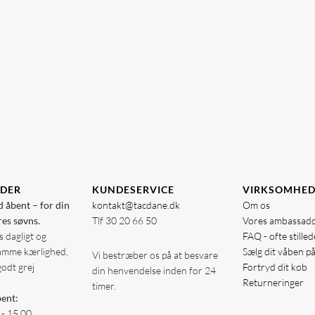
IDER
KUNDESERVICE
VIRKSOMHE
d åbent – for din
kontakt@tacdane.dk
Om os
res søvns.
Tlf
30 20 66 50
Vores ambassad
 dagligt og
FAQ - ofte stille
amme kærlighed,
Sælg dit våben p
Vi bestræber os på at besvare
godt grej
Fortryd dit køb
din henvendelse inden for 24
Returneringer
timer.
ent:
 - 15.00