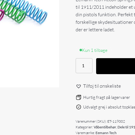
til 1911/2011 indeholder et u
din pistols funktion. Perfekt t
forskellige skydesituatione
der er lettere ladet.
Kun 1 tilbage
Eemann
Tech
Recoil
Springs
Tilføj til ønskeliste
Calibration
Pack
Hurtig fragt på lagervarer
STANDARD
CLASSIC
Udvalgt grej i absolut topkla
MINOR
for
1911/2011
Varenummer (SKU):
ET-119002
antal
Kategorier:
Våbentilbehør
,
Dele til 1
Varemærke:
Eemann Tech