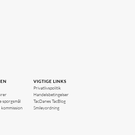
DEN
VIGTIGE LINKS
Privatlivspolitik
ører
Handelsbetingelser
de spørgsmål
TacDanes TacBlog
å kommission
Smileyordning