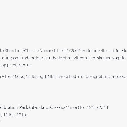
(Standard/Classic/Minor) til 1911/2011 er det ideelle sæt for skyt
eringssæt indeholder et udvalg af rekylfjedre i forskellige vægtklas
v og præferencer.
lbs, 10 lbs, 11 lbs og 12 lbs. Disse fjedre er designet til at dække 
alibration Pack (Standard/Classic/Minor) for 1911/2011
s, 11 lbs, 12 lbs
r