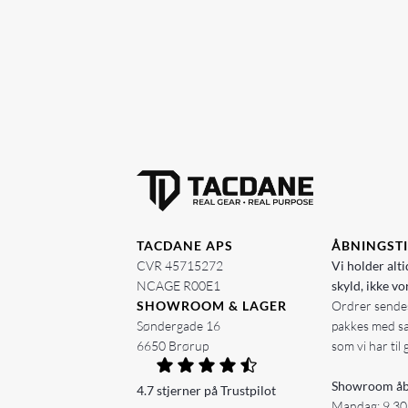
TACDANE APS
ÅBNINGST
CVR 45715272
Vi holder alti
NCAGE R00E1
skyld, ikke vo
SHOWROOM & LAGER
Ordrer sendes
Søndergade 16
pakkes med s
6650 Brørup
som vi har til 
Showroom åb
4.7 stjerner på Trustpilot
Mandag: 9.30