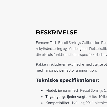
BESKRIVELSE
Eemann Tech Recoil Springs Calibration Pack 
rekylhåndtering og pålidelighed. Dette kalibr
din pistols funktion til dine specifikke beho
Pakken inkluderer rekylfjedre med vægte på 9 
med minor power factor ammunition.
Tekniske specifikationer:
Model:
Eemann Tech Recoil Springs C
Tilgængelige fjeder vægte:
9 lbs, 10 lb
Kompatibilitet:
1911 og 2011 pistole