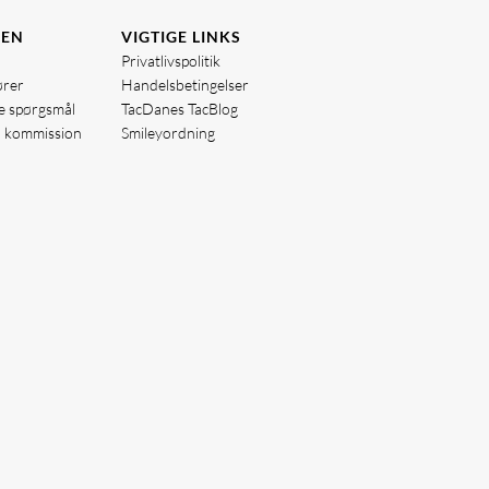
DEN
VIGTIGE LINKS
Privatlivspolitik
ører
Handelsbetingelser
de spørgsmål
TacDanes TacBlog
å kommission
Smileyordning