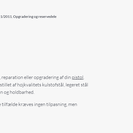
911/2011
,
Opgradering og reservedele
 reparation eller opgradering af din
pistol
.
llet af højkvalitets kulstofstål, legeret stål
on og holdbarhed.
ste tilfælde kræves ingen tilpasning, men