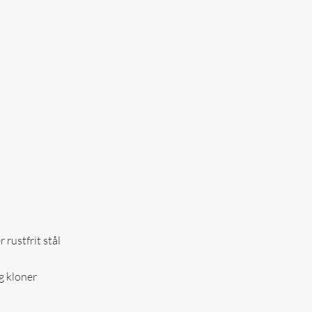
r rustfrit stål
g kloner