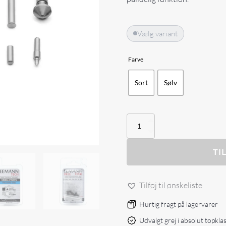
Vælg variant
Farve
Sort
Sølv
Eemann
Tech
Pins
Set
TI
for
1911
antal
Tilføj til ønskeliste
Hurtig fragt på lagervarer
Udvalgt grej i absolut topkla