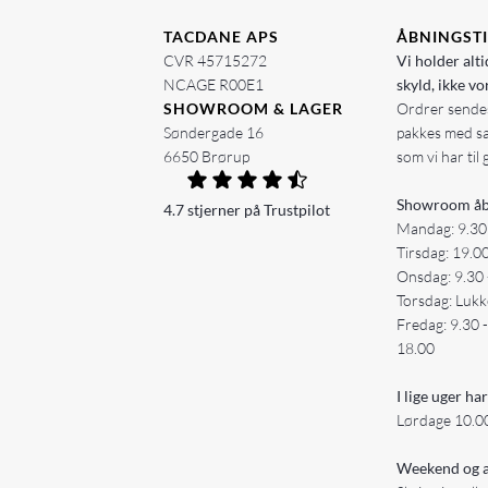
TACDANE APS
ÅBNINGST
CVR 45715272
Vi holder alti
NCAGE R00E1
skyld, ikke vo
SHOWROOM & LAGER
Ordrer sendes
Søndergade 16
pakkes med s
6650 Brørup
som vi har til 
Showroom åb
4.7 stjerner på Trustpilot
Mandag: 9.30
Tirsdag: 19.0
Onsdag: 9.30 
Torsdag: Lukk
Fredag: 9.30 
18.00
I lige uger har
Lørdage 10.00
Weekend og a