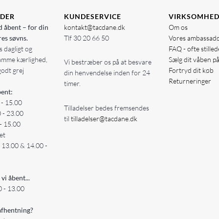
IDER
KUNDESERVICE
VIRKSOMHE
d åbent – for din
kontakt@tacdane.dk
Om os
res søvns.
Tlf
30 20 66 50
Vores ambassad
 dagligt og
FAQ - ofte stille
amme kærlighed,
Sælg dit våben p
Vi bestræber os på at besvare
godt grej
Fortryd dit køb
din henvendelse inden for 24
Returneringer
timer.
ent:
 - 15.00
Tilladelser bedes fremsendes
0 - 23.00
til
tilladelser@tacdane.dk
- 15.00
et
- 13.00 & 14.00 -
 vi åbent...
 - 13.00
fhentning?