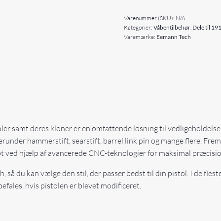
Varenummer (SKU):
N/A
Kategorier:
Våbentilbehør
,
Dele til 1
Varemærke:
Eemann Tech
er samt deres kloner er en omfattende løsning til vedligeholdelse,
under hammerstift, searstift, barrel link pin og mange flere. Fremsti
kabt ved hjælp af avancerede CNC-teknologier for maksimal præcisi
sh, så du kan vælge den stil, der passer bedst til din pistol. I de fle
efales, hvis pistolen er blevet modificeret.