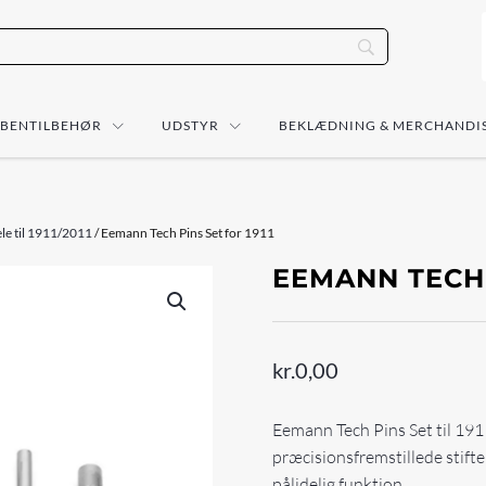
ÅBENTILBEHØR
UDSTYR
BEKLÆDNING & MERCHANDI
le til 1911/2011
/ Eemann Tech Pins Set for 1911
EEMANN TECH 
kr.
0,00
Eemann Tech Pins Set til 191
præcisionsfremstillede stifter
pålidelig funktion.