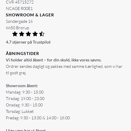
CVR 45715272
NCAGE R00E1
SHOWROOM & LAGER
Søndergade 16
6650 Brørup
4.7 stjerner på Trustpilot
ÅBNINGSTIDER
Vi holder altid åbent – for din skyld, ikke vores søvns.
Ordrer sendes dagligt og pakkes med samme kærlighed, som vi har
til godt grej
Showroom åbent:
Mandag: 9.30 - 15.00
Tirsdag: 19.00 - 23.00
Onsdag: 9.30 - 15.00
Torsdag: Lukket
Fredag: 9.30 - 13.00 & 14.00 - 18.00
I lige uger har vi åbent...