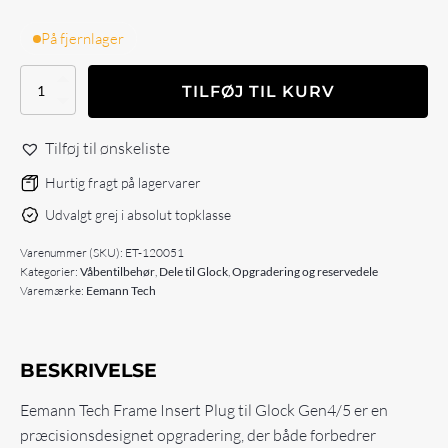
På fjernlager
Eemann
TILFØJ TIL KURV
Tech
Frame
Insert
Tilføj til ønskeliste
Plug
for
Hurtig fragt på lagervarer
GLOCK
Udvalgt grej i absolut topklasse
17
GEN
Varenummer (SKU):
ET-120051
4/5
Kategorier:
Våbentilbehør
,
Dele til Glock
,
Opgradering og reservedele
antal
Varemærke:
Eemann Tech
BESKRIVELSE
Eemann Tech Frame Insert Plug til Glock Gen4/5 er en
præcisionsdesignet opgradering, der både forbedrer