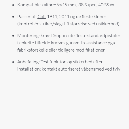
Kompatible kalibre: 9×19 mm, .38 Super, .40 S&W
Passer til:
Colt
1911, 2011 og de fleste kloner
(kontrollér striker/slagstiftstørrelse ved usikkerhed)
Monteringskrav: Drop-in i de fleste standardpistoler;
i enkelte tilfælde kræves gunsmith-assistance pga.
fabriksforskelle eller tidligere modifikationer
Anbefaling: Test funktion og sikkerhed efter
installation; kontakt autoriseret våbensmed ved tvivl