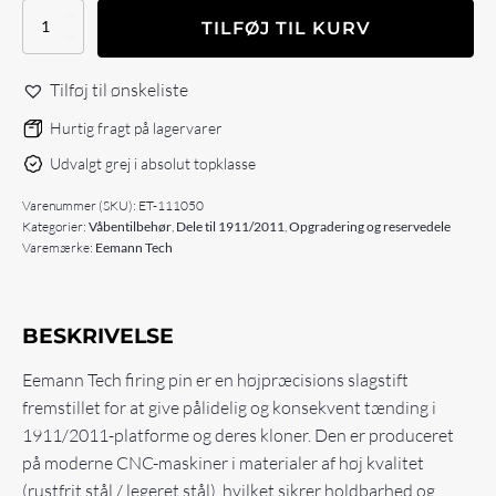
Eemann
TILFØJ TIL KURV
Tech
Firing
Pin
Tilføj til ønskeliste
for
1911/2011
Hurtig fragt på lagervarer
antal
Udvalgt grej i absolut topklasse
Varenummer (SKU):
ET-111050
Kategorier:
Våbentilbehør
,
Dele til 1911/2011
,
Opgradering og reservedele
Varemærke:
Eemann Tech
BESKRIVELSE
Eemann Tech firing pin er en højpræcisions slagstift
fremstillet for at give pålidelig og konsekvent tænding i
1911/2011-platforme og deres kloner. Den er produceret
på moderne CNC-maskiner i materialer af høj kvalitet
(rustfrit stål / legeret stål), hvilket sikrer holdbarhed og