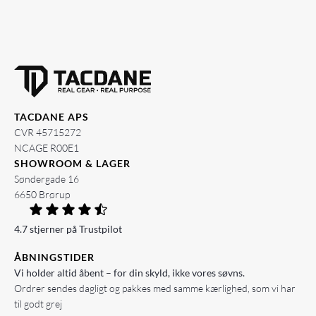
TACDANE APS
CVR 45715272
NCAGE R00E1
SHOWROOM & LAGER
Søndergade 16
6650 Brørup
4.7 stjerner på Trustpilot
ÅBNINGSTIDER
Vi holder altid åbent – for din skyld, ikke vores søvns.
Ordrer sendes dagligt og pakkes med samme kærlighed, som vi har
til godt grej