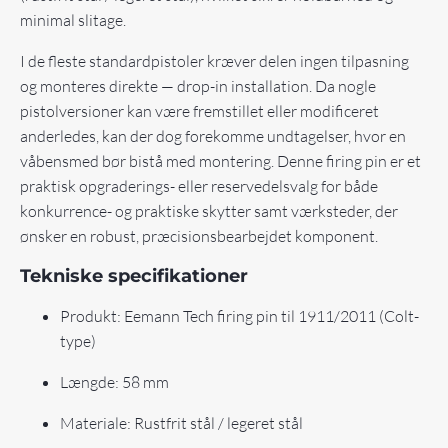
minimal slitage.
I de fleste standardpistoler kræver delen ingen tilpasning
og monteres direkte — drop-in installation. Da nogle
pistolversioner kan være fremstillet eller modificeret
anderledes, kan der dog forekomme undtagelser, hvor en
våbensmed bør bistå med montering. Denne firing pin er et
praktisk opgraderings- eller reservedelsvalg for både
konkurrence- og praktiske skytter samt værksteder, der
ønsker en robust, præcisionsbearbejdet komponent.
Tekniske specifikationer
Produkt: Eemann Tech firing pin til 1911/2011 (Colt-
type)
Længde: 58 mm
Materiale: Rustfrit stål / legeret stål