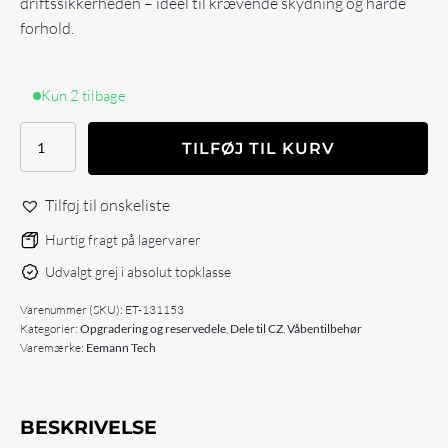
driftssikkerheden – ideel til krævende skydning og hårde
forhold.
Kun 2 tilbage
Eemann
TILFØJ TIL KURV
Tech
Extreme
Extractor
Tilføj til ønskeliste
Spring
(+10%
Hurtig fragt på lagervarer
power)
Udvalgt grej i absolut topklasse
for
CZ
Varenummer (SKU):
ET-131153
75
Kategorier:
Opgradering og reservedele
,
Dele til CZ
,
Våbentilbehør
antal
Varemærke:
Eemann Tech
BESKRIVELSE