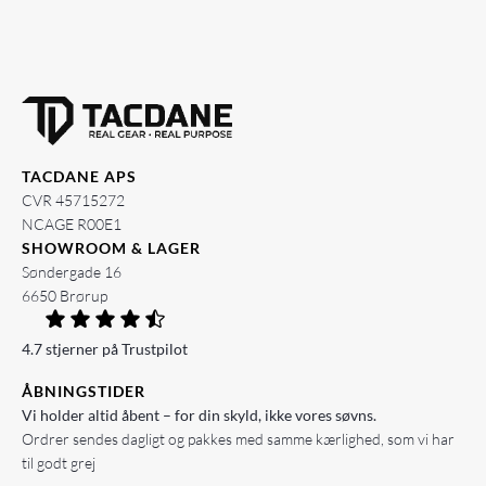
TACDANE APS
CVR 45715272
NCAGE R00E1
SHOWROOM & LAGER
Søndergade 16
6650 Brørup
4.7 stjerner på Trustpilot
ÅBNINGSTIDER
Vi holder altid åbent – for din skyld, ikke vores søvns.
Ordrer sendes dagligt og pakkes med samme kærlighed, som vi har
til godt grej