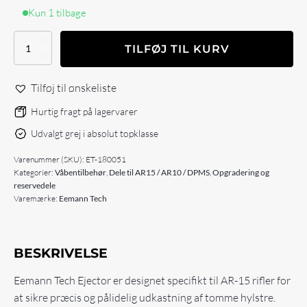
Kun 1 tilbage
Eemann
TILFØJ TIL KURV
Tech
Ejector
for
Tilføj til ønskeliste
AR-
15
Hurtig fragt på lagervarer
antal
Udvalgt grej i absolut topklasse
Varenummer (SKU):
ET-180051
Kategorier:
Våbentilbehør
,
Dele til AR15 / AR10 / DPMS
,
Opgradering og
reservedele
Varemærke:
Eemann Tech
BESKRIVELSE
Eemann Tech Ejector er designet specifikt til AR-15 rifler for
at sikre præcis og pålidelig udkastning af tomme hylstre.