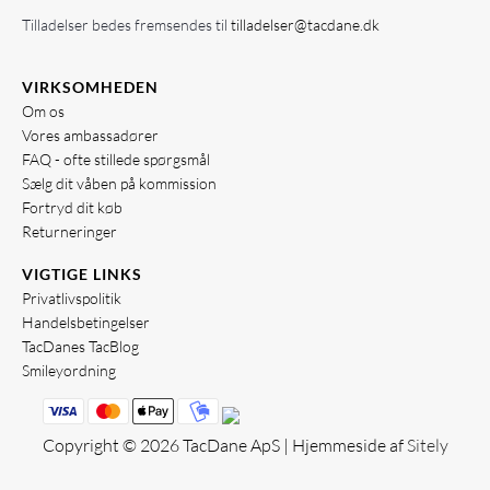
Tilladelser bedes fremsendes til
tilladelser@tacdane.dk
VIRKSOMHEDEN
Om os
Vores ambassadører
FAQ - ofte stillede spørgsmål
Sælg dit våben på kommission
Fortryd dit køb
Returneringer
VIGTIGE LINKS
Privatlivspolitik
Handelsbetingelser
TacDanes TacBlog
Smileyordning
Copyright © 2026 TacDane ApS | Hjemmeside af
Sitely