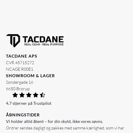
TACDANE APS
CVR 45715272
NCAGE R00E1
SHOWROOM & LAGER
Søndergade 16
6650 Brørup
4.7 stjerner på Trustpilot
ÅBNINGSTIDER
Vi holder altid åbent – for din skyld, ikke vores søvns.
Ordrer sendes dagligt og pakkes med samme kærlighed, som vi har