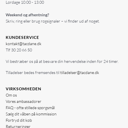
Lørdage 10.00 - 13.00
Weekend og afhentning?
Skriv, ring eller brug røgsignaler – vi finder ud af noget.
KUNDESERVICE
kontakt@tacdane.dk
Tlf
30 20 66 50
Vi bestræber os på at besvare din henvendelse inden for 24 timer.
Tilladelser bedes fremsendes til
tilladelser@tacdane.dk
VIRKSOMHEDEN
Om os
Vores ambassadører
FAQ - ofte stillede spørgsmål
Sælg dit våben på kommission
Fortryd dit køb
Returneringer