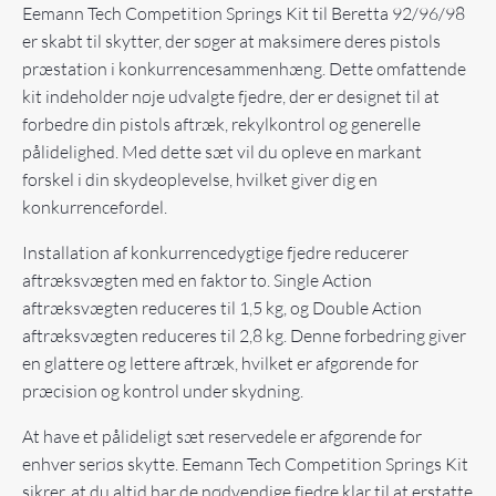
Eemann Tech Competition Springs Kit til Beretta 92/96/98
er skabt til skytter, der søger at maksimere deres pistols
præstation i konkurrencesammenhæng. Dette omfattende
kit indeholder nøje udvalgte fjedre, der er designet til at
forbedre din pistols aftræk, rekylkontrol og generelle
pålidelighed. Med dette sæt vil du opleve en markant
forskel i din skydeoplevelse, hvilket giver dig en
konkurrencefordel.
Installation af konkurrencedygtige fjedre reducerer
aftræksvægten med en faktor to. Single Action
aftræksvægten reduceres til 1,5 kg, og Double Action
aftræksvægten reduceres til 2,8 kg. Denne forbedring giver
en glattere og lettere aftræk, hvilket er afgørende for
præcision og kontrol under skydning.
At have et pålideligt sæt reservedele er afgørende for
enhver seriøs skytte. Eemann Tech Competition Springs Kit
sikrer, at du altid har de nødvendige fjedre klar til at erstatte