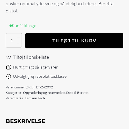
ønsker optimal ydeevne og pålidelighed i deres Beretta
pistol.
Kun 2 tilbage
Eemann
TILFØJ TIL KURV
Tech
Competition
Springs
Tilføj til ønskeliste
Kit
for
Hurtig fragt på lagervarer
Beretta
Udvalgt grej i absolut topklasse
92/96/98
antal
Varenummer (SKU):
ET-242092
Kategorier:
Opgradering og reservedele
,
Dele til Beretta
Varemærke:
Eemann Tech
BESKRIVELSE