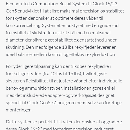
Eemann Tech Competition Recoil System til Glock 19/23
Gen5 er udviklet til at sikre maksimal præcision og stabilitet
for skytter, der ønsker at optimere deres
våben
til
konkurrencebrug. Systemet er udstyret med en guide rod
fremstillet af slidstærkt rustfrit stål med en maksimal
diameter, der sikrer øget stabilitet og ensartethed under
skydning. Den medfølgende 13 lbs rekylfjeder leverer en
ideel balance mellem kontrol og effektiv rekylreduktion.
For yderligere tilpasning kan der tilkøbes rekylfjedre i
forskellige styrker (fra 10 lbs til 16 lbs), hvilket giver
skytteren fleksibilitet til at justere våbnet efter individuelle
behov og ammunitionstyper. Installationen gøres enkel
med det inkluderede adapter- og værktøjssæt designet
specielt til Glock Gen5, så brugeren nemt selv kan foretage
monteringen.
Dette system er perfekt til skytter, der ønsker at opgradere
deres Glock 19/23 med forbedret præcision, reduceret