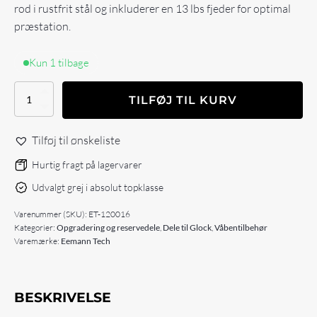
rod i rustfrit stål og inkluderer en 13 lbs fjeder for optimal
præstation.
Kun 1 tilbage
Eemann
TILFØJ TIL KURV
Tech
Competition
Recoil
Tilføj til ønskeliste
System
for
Hurtig fragt på lagervarer
GLOCK
Udvalgt grej i absolut topklasse
19-
23
Varenummer (SKU):
ET-120016
GEN5
Kategorier:
Opgradering og reservedele
,
Dele til Glock
,
Våbentilbehør
antal
Varemærke:
Eemann Tech
BESKRIVELSE