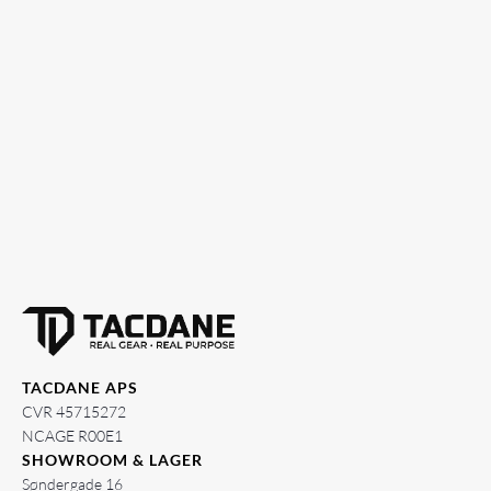
TACDANE APS
CVR 45715272
NCAGE R00E1
SHOWROOM & LAGER
Søndergade 16