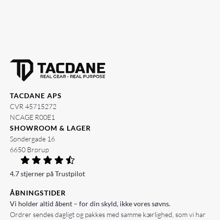
TACDANE APS
CVR 45715272
NCAGE R00E1
SHOWROOM & LAGER
Søndergade 16
6650 Brørup
4.7 stjerner på Trustpilot
ÅBNINGSTIDER
Vi holder altid åbent – for din skyld, ikke vores søvns.
Ordrer sendes dagligt og pakkes med samme kærlighed, som vi har