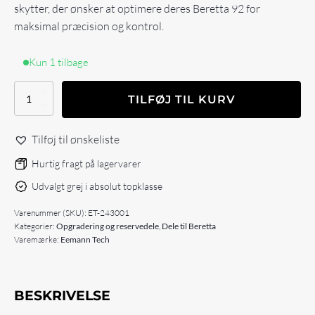
skytter, der ønsker at optimere deres Beretta 92 for
maksimal præcision og kontrol.
Kun 1 tilbage
Eemann
TILFØJ TIL KURV
Tech
Competition
Guide
Tilføj til ønskeliste
Rod
for
Hurtig fragt på lagervarer
Beretta
Udvalgt grej i absolut topklasse
92
antal
Varenummer (SKU):
ET-243001
Kategorier:
Opgradering og reservedele
,
Dele til Beretta
Varemærke:
Eemann Tech
BESKRIVELSE