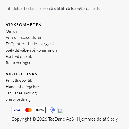
Tilladelser bedes fremsendes til
tilladelser@tacdane.dk
VIRKSOMHEDEN
Om os
Vores ambassadører
FAQ - ofte stillede spørgsmål
Sælg dit våben på kommission
Fortryd dit køb
Returneringer
VIGTIGE LINKS
Privatlivspolitik
Handelsbetingelser
TacDanes TacBlog
Smileyordning
Copyright © 2026 TacDane ApS | Hjemmeside af
Sitely