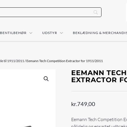
ÅBENTILBEHØR
UDSTYR
BEKLÆDNING & MERCHANDI
le til 1911/2011
/ Eemann Tech Competition Extractor for 1911/2011
EEMANN TECH
EXTRACTOR FOR
kr.
749,00
Eemann Tech Competition Ext
pålidelig og ensartet udtræ