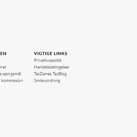
DEN
VIGTIGE LINKS
Privatlivspolitik
ører
Handelsbetingelser
de spørgsmål
TacDanes TacBlog
å kommission
Smileyordning