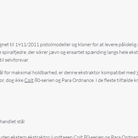
et til 1911/2011 pistolmodeller og kloner for at levere pålideli
spiralfjedre, der sikrer jævn og ensartet spænding langs hele eks
il selvforsvar.
tål for maksimal holdbarhed, er denne ekstraktor kompatibel med
r, dog ikke
Colt
80-serien og Para Ordnance. I de fleste tilfælde k
handlet stål
den ekstern ekstraktor (undtagen Colt 80-serien og Para Ordnan