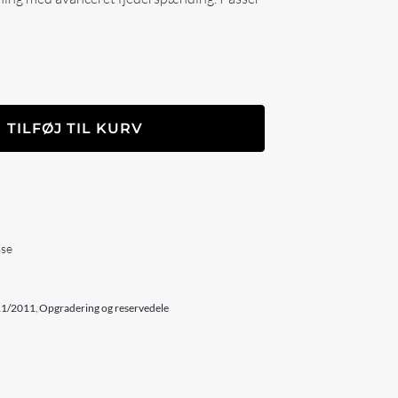
TILFØJ TIL KURV
sse
911/2011
,
Opgradering og reservedele