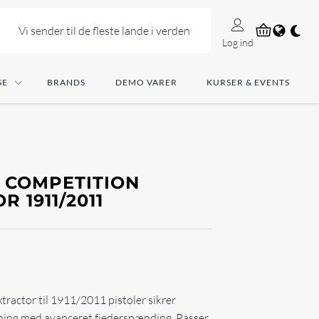
Vi sender til de fleste lande i verden
Log ind
SE
BRANDS
DEMO VARER
KURSER & EVENTS
 COMPETITION
 1911/2011
ractor til 1911/2011 pistoler sikrer
kning med avanceret fjederspænding. Passer