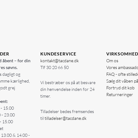
IDER
KUNDESERVICE
VIRKSOMHE
d åbent – for din
kontakt@tacdane.dk
Om os
res søvns.
Tlf
30 20 66 50
Vores ambassad
 dagligt og
FAQ - ofte stille
amme kærlighed,
Sælg dit våben p
Vi bestræber os på at besvare
godt grej
Fortryd dit køb
din henvendelse inden for 24
Returneringer
timer.
ent:
 - 15.00
Tilladelser bedes fremsendes
0 - 23.00
til
tilladelser@tacdane.dk
- 15.00
et
- 13.00 & 14.00 -