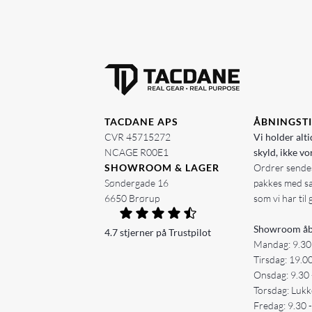
TACDANE APS
ÅBNINGST
CVR 45715272
Vi holder alti
NCAGE R00E1
skyld, ikke vo
SHOWROOM & LAGER
Ordrer sendes
Søndergade 16
pakkes med s
6650 Brørup
som vi har til 
Showroom åb
4.7 stjerner på Trustpilot
Mandag: 9.30
Tirsdag: 19.0
Onsdag: 9.30 
Torsdag: Lukk
Fredag: 9.30 