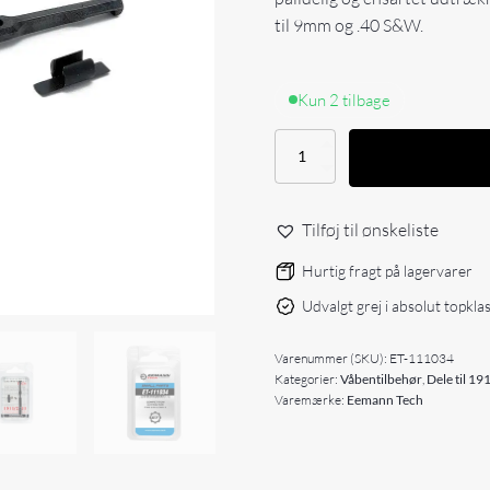
til 9mm og .40 S&W.
Kun 2 tilbage
Eemann
Tech
Competition
Extractor
Tilføj til ønskeliste
for
1911/2011
Hurtig fragt på lagervarer
antal
Udvalgt grej i absolut topkla
Varenummer (SKU):
ET-111034
Kategorier:
Våbentilbehør
,
Dele til 1
Varemærke:
Eemann Tech