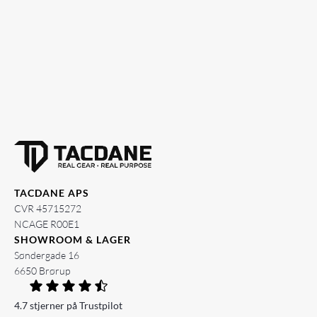
TACDANE APS
CVR 45715272
NCAGE R00E1
SHOWROOM & LAGER
Søndergade 16
6650 Brørup
4.7 stjerner på Trustpilot