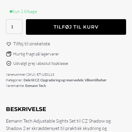
Kun 1 tilbage
Eemann
TILFØJ TIL KURV
Tech
Adjustable
Sights
Tilføj til ønskeliste
Set
for
Hurtig fragt på lagervarer
CZ
Udvalgt grej i absolut topklasse
Shadow
antal
Varenummer (SKU):
ET-130113
Kategorier:
Dele til CZ
,
Opgradering og reservedele
,
Våbentilbehør
Varemærke:
Eemann Tech
BESKRIVELSE
Eemann Tech Adjustable Sights Set til CZ Shadow og
Shadow 2 er skræddersyet til praktisk skydning og