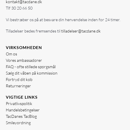
kontakt@tacdane.dk
Tlf
30 20 66 50
Vi bestræber os på at besvare din henvendelse inden for 24 timer.
Tilladelser bedes fremsendes til
tilladelser@tacdane.dk
VIRKSOMHEDEN
Om os
Vores ambassadører
FAQ - ofte stillede spørgsmål
Sælg dit våben på kommission
Fortryd dit køb
Returneringer
VIGTIGE LINKS
Privatlivspolitik
Handelsbetingelser
TacDanes TacBlog
Smileyordning