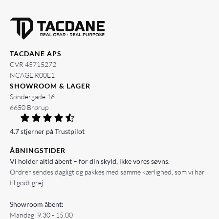
TACDANE APS
CVR 45715272
NCAGE R00E1
SHOWROOM & LAGER
Søndergade 16
6650 Brørup
4.7 stjerner på Trustpilot
ÅBNINGSTIDER
Vi holder altid åbent – for din skyld, ikke vores søvns.
Ordrer sendes dagligt og pakkes med samme kærlighed, som vi har
til godt grej
Showroom åbent:
Mandag: 9.30 - 15.00