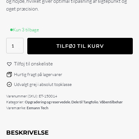
og højde, hvilket giver optimal tilpasning af sigtepunkt og
øget præcision.
Kun 3 tilbage
Eemann
TILFØJ TIL KURV
Tech
Adjustable
Rear
Tilføj til ønskeliste
Sight
for
Hurtig fragt på lagervarer
Tanfoglio
Udvalgt grej i absolut topklasse
antal
Varenummer (SKU):
ET-150014
Kategorier:
Opgradering og reservedele
,
Dele til Tangfolio
,
Våbentilbehør
Varemærke:
Eemann Tech
BESKRIVELSE