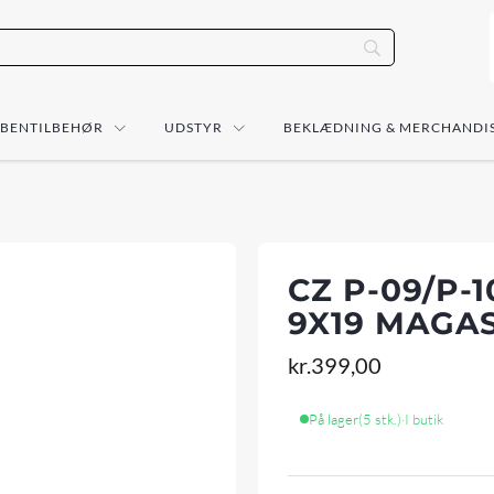
ÅBENTILBEHØR
UDSTYR
BEKLÆDNING & MERCHANDI
CZ P-09/P-1
9X19 MAGA
kr.
399,00
På lager
(5 stk.)
·
I butik