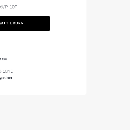
-09/P-10F
FØJ TIL KURV
lasse
0-10ND
gasiner