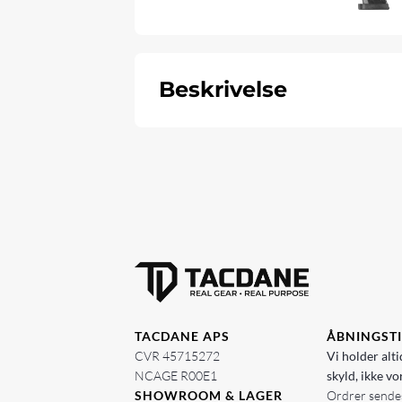
Beskrivelse
TACDANE APS
ÅBNINGST
CVR 45715272
Vi holder alti
NCAGE R00E1
skyld, ikke vo
SHOWROOM & LAGER
Ordrer sendes