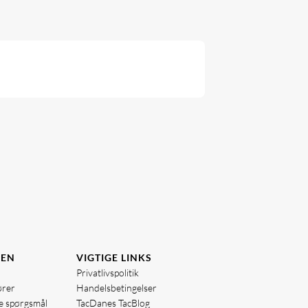
DEN
VIGTIGE LINKS
Privatlivspolitik
ører
Handelsbetingelser
de spørgsmål
TacDanes TacBlog