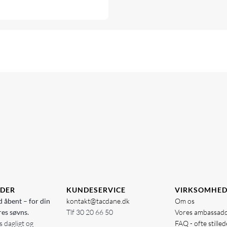
IDER
KUNDESERVICE
VIRKSOMHE
d åbent – for din
kontakt@tacdane.dk
Om os
res søvns.
Tlf
30 20 66 50
Vores ambassad
 dagligt og
FAQ - ofte stille