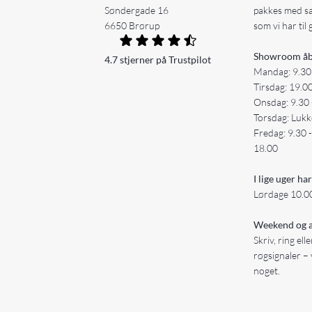
Søndergade 16
pakkes med s
6650 Brørup
som vi har til 
Showroom åb
4.7 stjerner på Trustpilot
Mandag: 9.30
Tirsdag: 19.0
Onsdag: 9.30 
Torsdag: Lukk
Fredag: 9.30 
18.00
I lige uger har
Lørdage 10.00
Weekend og a
Skriv, ring ell
røgsignaler – 
noget.