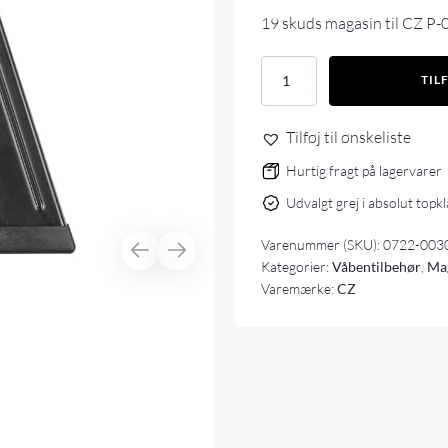
19 skuds
magasin
til CZ P
CZ
TIL
P-
09/P-
10F,
Tilføj til ønskeliste
19
skuds,
Hurtig fragt på lagervarer
9x19
Udvalgt grej i absolut topk
magasin
antal
Varenummer (SKU):
0722-003
Kategorier:
Våbentilbehør
,
Ma
Varemærke:
CZ