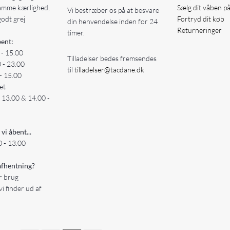
amme kærlighed,
Sælg dit våben p
Vi bestræber os på at besvare
godt grej
Fortryd dit køb
din henvendelse inden for 24
Returneringer
timer.
ent:
 - 15.00
Tilladelser bedes fremsendes
0 - 23.00
til
tilladelser@tacdane.dk
- 15.00
et
- 13.00 & 14.00 -
 vi åbent...
 - 13.00
fhentning?
er brug
vi finder ud af