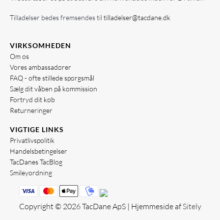
Tilladelser bedes fremsendes til
tilladelser@tacdane.dk
VIRKSOMHEDEN
Om os
Vores ambassadører
FAQ - ofte stillede spørgsmål
Sælg dit våben på kommission
Fortryd dit køb
Returneringer
VIGTIGE LINKS
Privatlivspolitik
Handelsbetingelser
TacDanes TacBlog
Smileyordning
Copyright © 2026 TacDane ApS | Hjemmeside af
Sitely