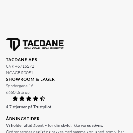
TACDANE APS
CVR 45715272
NCAGE R00E1
SHOWROOM & LAGER
Søndergade 16
6650 Brørup
4.7 stjerner på Trustpilot
ÅBNINGSTIDER
Vi holder altid åbent – for din skyld, ikke vores søvns.
Ordrer sendes dagligt og pakkes med samme kærlighed, som vi har