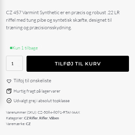
CZ 457 Varmint Synthetic er en præcis og robust .22 LR
riffel med tung pibe og syntetisk skæfte, designet til
træning og præcisionsskydning.
Kun 1 tilbage
CZ
TILFØJ TIL KURV
457
VARMINT
SYNTHETIC
Tilføj til ønskeliste
.22lr
antal
Hurtig fragt på lagervarer
Udvalgt grej i absolut topklasse
Varenummer (SKU):
CZ-5084-8091-RTAMAAX
Kategorier:
CZ Rifler
,
Rifler
,
Våben
Varemærke:
CZ