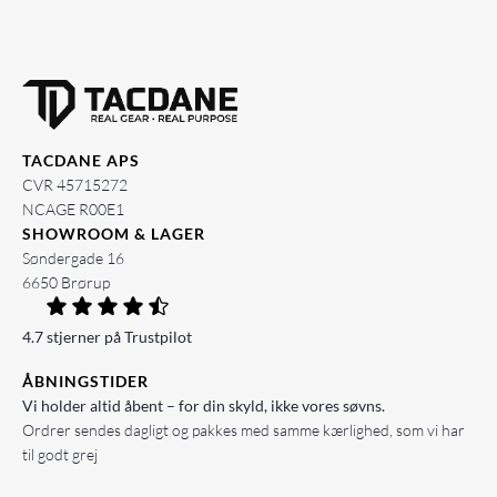
TACDANE APS
CVR 45715272
NCAGE R00E1
SHOWROOM & LAGER
Søndergade 16
6650 Brørup
4.7 stjerner på Trustpilot
ÅBNINGSTIDER
Vi holder altid åbent – for din skyld, ikke vores søvns.
Ordrer sendes dagligt og pakkes med samme kærlighed, som vi har
til godt grej