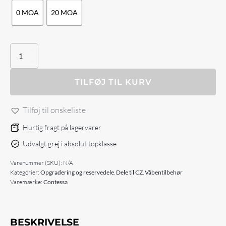
0 MOA
20 MOA
Contessa
rail
til
CZ
TILFØJ TIL KURV
452
/
Tilføj til ønskeliste
455
antal
Hurtig fragt på lagervarer
Udvalgt grej i absolut topklasse
Varenummer (SKU):
N/A
Kategorier:
Opgradering og reservedele
,
Dele til CZ
,
Våbentilbehør
Varemærke:
Contessa
BESKRIVELSE