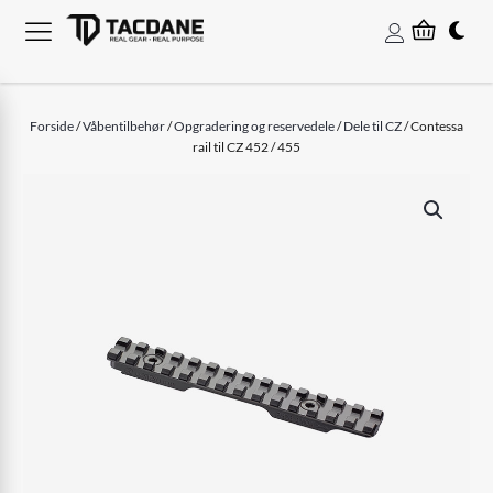
Forside
/
Våbentilbehør
/
Opgradering og reservedele
/
Dele til CZ
/ Contessa
rail til CZ 452 / 455