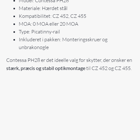
Model: Contessa PH28
Materiale: Hærdet stål
Kompatibilitet: CZ 452, CZ 455
MOA: 0 MOA eller 20 MOA
Type: Picatinny-rail
Inkluderet i pakken: Monteringsskruer og
unbrakonøgle
Contessa PH28 er det ideelle valg for skytter, der ønsker en
stærk, præcis og stabil optikmontage
til CZ 452 og CZ 455.