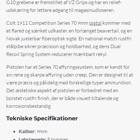
G10 grebene er fremstillet af VZ Grips og har en relief-
udskæring for lettere adgang til magasinudløseren.
Colt 1911 Competition Series 70 9mm
pistol
kommer med
et flared og sænket udkaster, en forlænget beavertail, og en
Novak justerbar fiberoptisk sigte. En national match rustfri
stålpibe sikrer præcision og holdbarhed, og dens Dual
Recoil Spring System reducerer mærkbart rekyl.
Pistolen har et Series 70 affyringssystem, som er kendt for
sin rene og skarpe affyring uden creep. Den er designet til at
være præcis og pålidelig med forskellige typer ammunition.
Det æstetiske aspekt af pistolen er forbedret med en
børstet rustfri finish, der er både visuelt tiltalende og
korrosionsbestandig.
Tekniske Specifikationer
Kaliber:
9mm
Løbslængde:
5 tommer