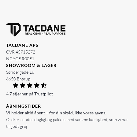
TACDANE APS
CVR 45715272
NCAGE R00E1
SHOWROOM & LAGER
Søndergade 16
6650 Brørup
4.7 stjerner på Trustpilot
ÅBNINGSTIDER
Vi holder altid åbent – for din skyld, ikke vores søvns.
Ordrer sendes dagligt og pakkes med samme kærlighed, som vi har
til godt grej