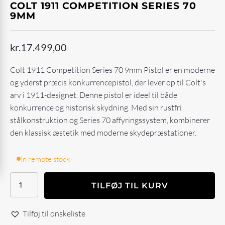
COLT 1911 COMPETITION SERIES 70
9MM
kr.
17.499,00
Colt 1911 Competition Series 70 9mm Pistol er en moderne
og yderst præcis konkurrencepistol, der lever op til Colt's
arv i 1911-designet. Denne pistol er ideel til både
konkurrence og historisk skydning. Med sin rustfri
stålkonstruktion og Series 70 affyringssystem, kombinerer
den klassisk æstetik med moderne skydepræstationer.
In remote stock
Colt
TILFØJ TIL KURV
1911
Competition
Series
Tilføj til ønskeliste
70