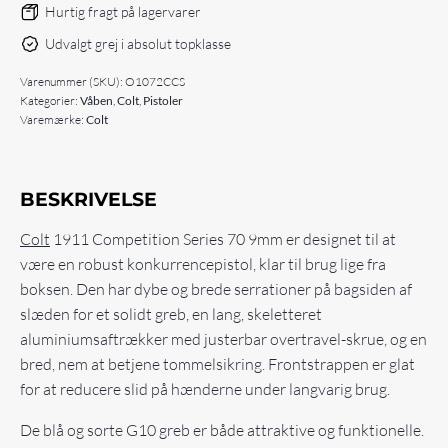
9mm
Hurtig fragt på lagervarer
antal
Udvalgt grej i absolut topklasse
Varenummer (SKU):
O1072CCS
Kategorier:
Våben
,
Colt
,
Pistoler
Varemærke:
Colt
BESKRIVELSE
Colt
1911 Competition Series 70 9mm er designet til at
være en robust konkurrencepistol, klar til brug lige fra
boksen. Den har dybe og brede serrationer på bagsiden af
slæden for et solidt greb, en lang, skeletteret
aluminiumsaftrækker med justerbar overtravel-skrue, og en
bred, nem at betjene tommelsikring. Frontstrappen er glat
for at reducere slid på hænderne under langvarig brug.
De blå og sorte G10 greb er både attraktive og funktionelle.