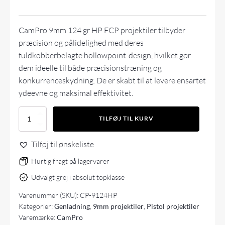
CamPro 9mm 124 gr HP FCP projektiler tilbyder
præcision og pålidelighed med deres
fuldkobberbelagte hollowpoint-design, hvilket gør
dem ideelle til både præcisionstræning og
konkurrenceskydning. De er skabt til at levere ensartet
ydeevne og maksimal effektivitet.
CamPro
TILFØJ TIL KURV
9mm
124
Tilføj til ønskeliste
gr
HP
Hurtig fragt på lagervarer
FCP
500
Udvalgt grej i absolut topklasse
stk
antal
Varenummer (SKU):
CP-9124HP
Kategorier:
Genladning
,
9mm projektiler
,
Pistol projektiler
Varemærke:
CamPro