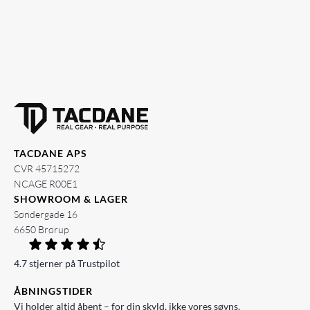
TACDANE APS
CVR 45715272
NCAGE R00E1
SHOWROOM & LAGER
Søndergade 16
6650 Brørup
4.7 stjerner på Trustpilot
ÅBNINGSTIDER
Vi holder altid åbent – for din skyld, ikke vores søvns.