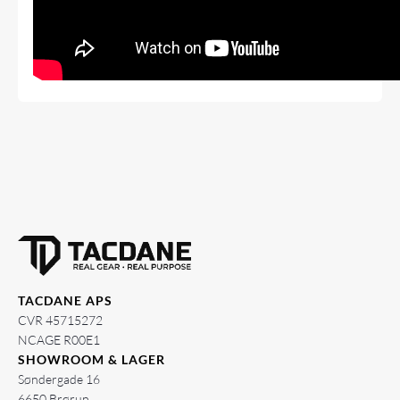
TACDANE APS
CVR 45715272
NCAGE R00E1
SHOWROOM & LAGER
Søndergade 16
6650 Brørup