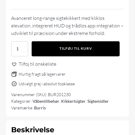
Avanceret long-range sigtekikkert med klikløs
elevation, integreret HUD og trådløs app-integration –
udviklet til præcision under ekstreme forhold.
BURRIS
TILFØJ TIL KURV
XTR
PS
Tilføj til ønskeliste
5.5-
30x56mm
Hurtig fragt på lagervarer
antal
Udvalgt grej i absolut topklasse
Varenummer (SKU):
BUR201230
Kategorier:
Våbentilbehør
,
Kikkertsigter
,
Sigtemidler
Varemærke:
Burris
Beskrivelse