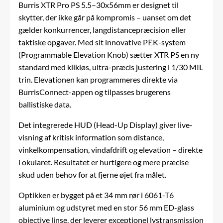
Burris XTR Pro PS 5.5–30x56mm er designet til
skytter, der ikke går på kompromis – uanset om det
gælder konkurrencer, langdistancepræcision eller
taktiske opgaver. Med sit innovative PĒK-system
(Programmable Elevation Knob) sætter XTR PS en ny
standard med klikløs, ultra-præcis justering i 1/30 MIL
trin. Elevationen kan programmeres direkte via
BurrisConnect-appen og tilpasses brugerens
ballistiske data.
Det integrerede HUD (Head-Up Display) giver live-
visning af kritisk information som distance,
vinkelkompensation, vindafdrift og elevation – direkte
i okularet. Resultatet er hurtigere og mere præcise
skud uden behov for at fjerne øjet fra målet.
Optikken er bygget på et 34 mm rør i 6061-T6
aluminium og udstyret med en stor 56 mm ED-glass
objective linse, der leverer exceptionel lystransmission