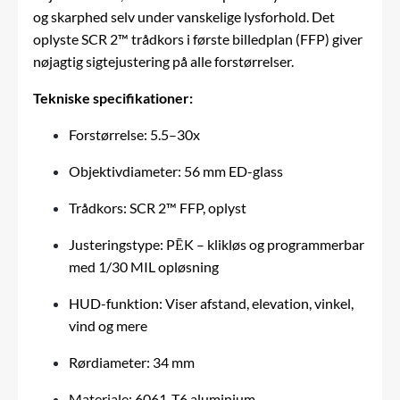
og skarphed selv under vanskelige lysforhold. Det
oplyste SCR 2™ trådkors i første billedplan (FFP) giver
nøjagtig sigtejustering på alle forstørrelser.
Tekniske specifikationer:
Forstørrelse: 5.5–30x
Objektivdiameter: 56 mm ED-glass
Trådkors: SCR 2™ FFP, oplyst
Justeringstype: PĒK – klikløs og programmerbar
med 1/30 MIL opløsning
HUD-funktion: Viser afstand, elevation, vinkel,
vind og mere
Rørdiameter: 34 mm
Materiale: 6061-T6 aluminium